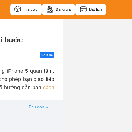
Tra cứu
Bảng giá
Đặt lịch
ài bước
Chia sẻ
ng iPhone 5 quan tâm.
cho phép bạn giao tiếp
ẽ hướng dẫn bạn
cách
Thu gọn