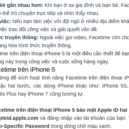
 bè gần nhau hơn:
Khi bạn ở xa gia đình và bạn bè, Fa
 thể trò chuyện trực tiếp và nhìn thấy nhau.
việc:
Nếu bạn làm việc với đội ngũ ở nhiều địa điểm kh
việc trao đổi công việc và giải quyết vấn đề.
c truyền thông:
Ngoài việc gọi video, Facetime còn cho
ạng hóa hình thức truyền thông.
time trên điện thoại iPhone 5 là một điều cần thiết để b
ng này trong công việc và cuộc sống hàng ngày.
etime trên iPhone 5
ờng để kích hoạt tính năng Facetime trên điện thoại iP
c hai bước, các dòng iPhone khác như: iPhone 5S,
6s Plus hay iPhone 7 cũng tương tự.
cetime trên điện thoại iPhone 5 bảo mật Apple ID ha
pleid.apple.com
và đăng nhập vào tài khoản của bạn. T
p-Specific Password
trong dòng chữ màu xanh.