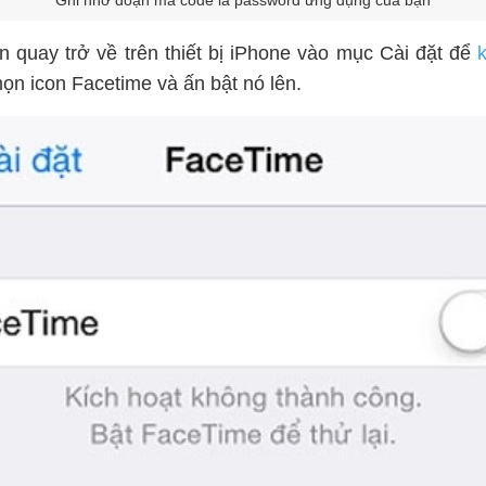
Ghi nhớ đoạn mã code là password ứng dụng của bạn
ạn quay trở về trên thiết bị iPhone vào mục Cài đặt để
họn icon Facetime và ấn bật nó lên.