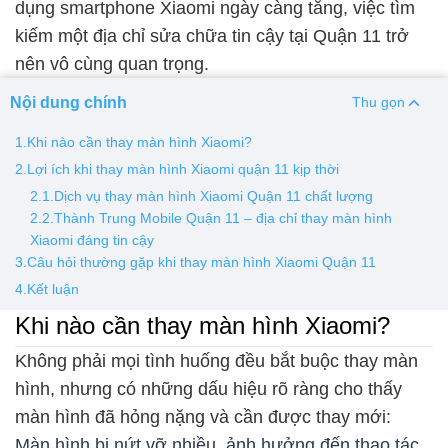
dụng smartphone Xiaomi ngày càng tăng, việc tìm
kiếm một địa chỉ sửa chữa tin cậy tại Quận 11 trở
Thay pin
nên vô cùng quan trọng.
Pin iPhone
Pin Samsumg
Pin Oppo
Pin Xiaomi
Nội dung chính
Thu gọn
Pin Realme
Thay vỏ
1.Khi nào cần thay màn hình Xiaomi?
2.Lợi ích khi thay màn hình Xiaomi quận 11 kịp thời
Vỏ iPhone
Vỏ Samsung
Vỏ Xiaomi
Vỏ Oppo
2.1.Dịch vụ thay màn hình Xiaomi Quận 11 chất lượng
Vỏ Huawei
Vỏ Vivo
2.2.Thành Trung Mobile Quận 11 – địa chỉ thay màn hình
Xiaomi đáng tin cậy
3.Câu hỏi thường gặp khi thay màn hình Xiaomi Quận 11
4.Kết luận
Khi nào cần thay màn hình Xiaomi?
Không phải mọi tình huống đều bắt buộc thay màn
hình, nhưng có những dấu hiệu rõ ràng cho thấy
màn hình đã hỏng nặng và cần được thay mới:
Màn hình bị nứt vỡ nhiều, ảnh hưởng đến thao tác.