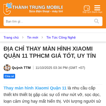
Thương hiệu
iPhone
Samsung
Oppo
Xiaomi
Realme
Vivo
Vsmart
Huawei
Nokia
Google Pixel
OnePlus
Trang chủ
Tin mới
Tin Tức Công Nghệ
Asus
Sony
Vertu
LG
Tecno
ĐỊA CHỈ THAY MÀN HÌNH XIAOMI
Dịch vụ sửa chữa
QUẬN 11 TPHCM GIÁ TỐT, UY TÍN
Thay màn hình
Thay pin
Ép kính
Thay camera
Thay loa
Thay kính lưng
Thay vỏ
Thay chân sạc
Quỳnh TTM
11/10/2025 03:34 PM (GMT +07)
Thay mic
Thay rung
Thay main
Unlock - Mở Khoá
Chia sẻ
Thay màn hình
Thay màn hình Xiaomi Quận 11
là nhu cầu cấp
Màn hình iPhone
Màn hình Samsung
Màn hình Oppo
thiết khi thiết bị gặp các sự cố như nứt vỡ, sọc dọc,
Màn hình Xiaomi
Màn hình Realme
Màn hình Vivo
loạn cảm ứng hay mất hiển thị. Với lượng người sử
Màn hình Vsmart
Màn hình Google Pixel