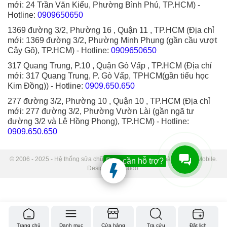
mới: 24 Trần Văn Kiểu, Phường Bình Phú, TP.HCM)
-
Hotline:
0909650650
1369 đường 3/2, Phường 16 , Quận 11 , TP.HCM (Địa chỉ
mới: 1369 đường 3/2, Phường Minh Phụng (gần cầu vượt
Cây Gõ), TP.HCM)
- Hotline:
0909650650
317 Quang Trung, P.10 , Quận Gò Vấp , TP.HCM (Địa chỉ
mới: 317 Quang Trung, P. Gò Vấp, TPHCM(gần tiểu học
Kim Đồng))
- Hotline:
0909.650.650
277 đường 3/2, Phường 10 , Quận 10 , TP.HCM (Địa chỉ
mới: 277 đường 3/2, Phường Vườn Lài (gần ngã tư
đường 3/2 và Lê Hồng Phong), TP.HCM)
- Hotline:
0909.650.650
© 2006 - 2025 - Hệ thống sửa chữa điện thoại di động Thành Trung Mobile.
Bạn cần hỗ trợ?
Designed by Sudo.
Trang chủ
Danh mục
Cửa hàng
Tra cứu
Đặt lịch