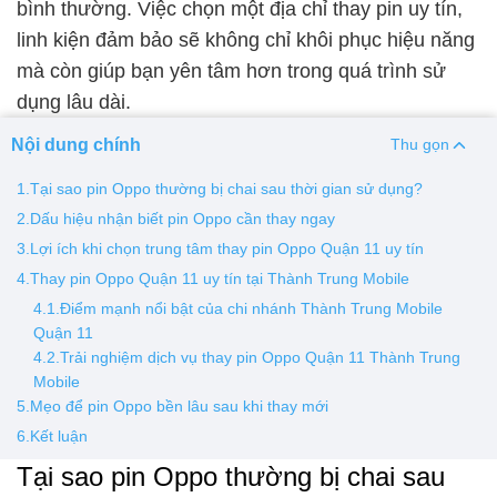
bình thường. Việc chọn một địa chỉ thay pin uy tín,
linh kiện đảm bảo sẽ không chỉ khôi phục hiệu năng
Thay pin
mà còn giúp bạn yên tâm hơn trong quá trình sử
Pin iPhone
Pin Samsumg
Pin Oppo
Pin Xiaomi
dụng lâu dài.
Pin Realme
Nội dung chính
Thu gọn
Thay vỏ
1.Tại sao pin Oppo thường bị chai sau thời gian sử dụng?
Vỏ iPhone
Vỏ Samsung
Vỏ Xiaomi
Vỏ Oppo
2.Dấu hiệu nhận biết pin Oppo cần thay ngay
Vỏ Huawei
Vỏ Vivo
3.Lợi ích khi chọn trung tâm thay pin Oppo Quận 11 uy tín
4.Thay pin Oppo Quận 11 uy tín tại Thành Trung Mobile
4.1.Điểm mạnh nổi bật của chi nhánh Thành Trung Mobile
Quận 11
4.2.Trải nghiệm dịch vụ thay pin Oppo Quận 11 Thành Trung
Mobile
5.Mẹo để pin Oppo bền lâu sau khi thay mới
6.Kết luận
Tại sao pin Oppo thường bị chai sau