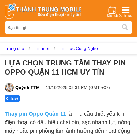
Thương hiệu
iPhone
Samsung
Oppo
Xiaomi
Realme
Vivo
Vsmart
Huawei
Nokia
Google Pixel
OnePlus
Trang chủ
Tin mới
Tin Tức Công Nghệ
Asus
Sony
Vertu
LG
Tecno
LỰA CHỌN TRUNG TÂM THAY PIN
Dịch vụ sửa chữa
OPPO QUẬN 11 HCM UY TÍN
Thay màn hình
Thay pin
Ép kính
Thay camera
Thay loa
Thay kính lưng
Thay vỏ
Thay chân sạc
Quỳnh TTM
11/10/2025 03:31 PM (GMT +07)
Thay mic
Thay rung
Thay main
Unlock - Mở Khoá
Chia sẻ
Thay màn hình
Thay pin Oppo Quận 11
là nhu cầu thiết yếu khi
Màn hình iPhone
Màn hình Samsung
Màn hình Oppo
điện thoại có dấu hiệu chai pin, sạc nhanh tụt, nóng
Màn hình Xiaomi
Màn hình Realme
Màn hình Vivo
máy hoặc pin phồng làm ảnh hưởng đến hoạt động
Màn hình Vsmart
Màn hình Google Pixel