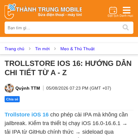
Thương hiệu
iPhone
Samsung
Oppo
Xiaomi
Realme
Vivo
Vsmart
Huawei
Nokia
Google Pixel
OnePlus
Trang chủ
Tin mới
Mẹo & Thủ Thuật
Asus
Sony
Vertu
LG
Tecno
TROLLSTORE IOS 16: HƯỚNG DẪN
Dịch vụ sửa chữa
CHI TIẾT TỪ A - Z
Thay màn hình
Thay pin
Ép kính
Thay camera
Thay loa
Thay kính lưng
Thay vỏ
Thay chân sạc
Quỳnh TTM
05/08/2026 07:23 PM (GMT +07)
Thay mic
Thay rung
Thay main
Unlock - Mở Khoá
Chia sẻ
Thay màn hình
Trollstore iOS 16
cho phép cài IPA mà không cần
Màn hình iPhone
Màn hình Samsung
Màn hình Oppo
jailbreak. Kiểm tra thiết bị chạy iOS 16.0-16.6.1 →
Màn hình Xiaomi
Màn hình Realme
Màn hình Vivo
tải IPA từ GitHub chính thức → sideload qua
Màn hình Vsmart
Màn hình Google Pixel