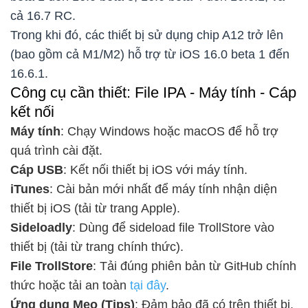
cả 16.7 RC.
Trong khi đó, các thiết bị sử dụng chip A12 trở lên
(bao gồm cả M1/M2) hỗ trợ từ iOS 16.0 beta 1 đến
16.6.1.
Công cụ cần thiết: File IPA - Máy tính - Cáp
kết nối
Máy tính
: Chạy Windows hoặc macOS để hỗ trợ
quá trình cài đặt.
Cáp USB
: Kết nối thiết bị iOS với máy tính.
iTunes
: Cài bản mới nhất để máy tính nhận diện
thiết bị iOS (tải từ trang Apple).
Sideloadly
: Dùng để sideload file TrollStore vào
thiết bị (tải từ trang chính thức).
File TrollStore
: Tải đúng phiên bản từ GitHub chính
thức hoặc tải an toàn
tại đây
.
Ứng dụng Mẹo (Tips)
: Đảm bảo đã có trên thiết bị,