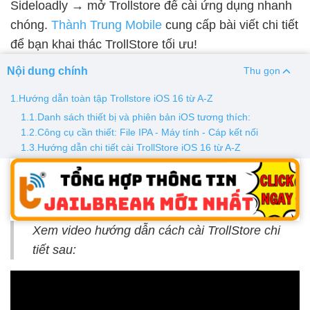
Sideloadly → mở Trollstore để cài ứng dụng nhanh
chóng.
Thành Trung Mobile
cung cấp bài viết chi tiết
Thay pin
để bạn khai thác TrollStore tối ưu!
Pin iPhone
Pin Samsumg
Pin Oppo
Pin Xiaomi
Nội dung chính
Thu gọn
Pin Realme
Thay vỏ
1.Hướng dẫn toàn tập Trollstore iOS 16 từ A-Z
1.1.Danh sách thiết bị và phiên bản iOS tương thích:
Vỏ iPhone
Vỏ Samsung
Vỏ Xiaomi
Vỏ Oppo
1.2.Công cụ cần thiết: File IPA - Máy tính - Cáp kết nối
Vỏ Huawei
Vỏ Vivo
1.3.Hướng dẫn chi tiết cài TrollStore iOS 16 từ A-Z
Xem video hướng dẫn cách cài TrollStore chi
tiết sau: