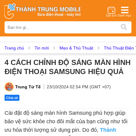
Thương hiệu
iPhone
Samsung
Oppo
Xiaomi
Realme
Vivo
Vsmart
Huawei
Nokia
Google Pixel
OnePlus
Trang chủ
Tin mới
Mẹo & Thủ Thuật
Thủ Thuật Điện 
Asus
Sony
Vertu
LG
Tecno
4 CÁCH CHỈNH ĐỘ SÁNG MÀN HÌNH
Dịch vụ sửa chữa
ĐIỆN THOẠI SAMSUNG HIỆU QUẢ
Thay màn hình
Thay pin
Ép kính
Thay camera
Thay loa
Thay kính lưng
Thay vỏ
Thay chân sạc
Trung Tử Tế
23/10/2024 02:54 PM (GMT +07)
Thay mic
Thay rung
Thay main
Unlock - Mở Khoá
Chia sẻ
Thay màn hình
Cài đặt độ sáng màn hình Samsung phù hợp giúp
Màn hình iPhone
Màn hình Samsung
Màn hình Oppo
bảo vệ sức khỏe cho đôi mắt của bạn cũng như tối
Màn hình Xiaomi
Màn hình Realme
Màn hình Vivo
ưu hóa thời lượng sử dụng pin. Do đó,
Thành
Màn hình Vsmart
Màn hình Google Pixel