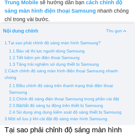
Trung Mobile
sẽ hướng dẫn bạn
cách chỉnh độ
sáng màn hình điện thoại Samsung
nhanh chóng
Thay pin
chỉ trong vài bước.
Pin iPhone
Pin Samsumg
Pin Oppo
Pin Xiaomi
Nội dung chính
Thu gọn
Pin Realme
Thay vỏ
1.Tại sao phải chỉnh độ sáng màn hình Samsung?
1.1.Bảo vệ thị lực người dùng Samsung
Vỏ iPhone
Vỏ Samsung
Vỏ Xiaomi
Vỏ Oppo
1.2.Tiết kiệm pin điện thoại Samsung
Vỏ Huawei
Vỏ Vivo
1.3.Tăng trải nghiệm sử dụng thiết bị Samsung
2.Cách chỉnh độ sáng màn hình điện thoại Samsung nhanh
chóng
2.1.Điều chỉnh độ sáng trên thanh trạng thái điện thoại
Samsung
2.2.Chỉnh độ sáng điện thoại Samsung trong phần cài đặt
2.3.Bật/tắt độ sáng tự động trên thiết bị Samsung
2.4.Sử dụng ứng dụng kiểm soát độ sáng thiết bị Samsung
3.Một số lưu ý khi cài đặt độ sáng màn hình Samsung
Tại sao phải chỉnh độ sáng màn hình