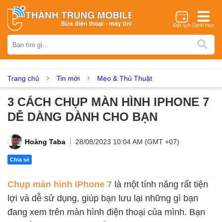
Thương hiệu
iPhone
Samsung
Oppo
Xiaomi
Realme
Vivo
Vsmart
Huawei
Nokia
Google Pixel
OnePlus
Trang chủ
Tin mới
Mẹo & Thủ Thuật
Asus
Sony
Vertu
LG
Tecno
3 CÁCH CHỤP MÀN HÌNH IPHONE 7
Dịch vụ sửa chữa
DỄ DÀNG DÀNH CHO BẠN
Thay màn hình
Thay pin
Ép kính
Thay camera
Thay loa
Thay kính lưng
Thay vỏ
Thay chân sạc
Hoàng Taba
28/08/2023 10:04 AM (GMT +07)
Thay mic
Thay rung
Thay main
Unlock - Mở Khoá
Chia sẻ
Thay màn hình
Chụp màn hình iPhone 7
là một tính năng rất tiện
Màn hình iPhone
Màn hình Samsung
Màn hình Oppo
lợi và dễ sử dụng, giúp bạn lưu lại những gì bạn
Màn hình Xiaomi
Màn hình Realme
Màn hình Vivo
đang xem trên màn hình điện thoại của mình. Bạn
Màn hình Vsmart
Màn hình Google Pixel