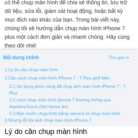
có thể chụp màn hình để chia sẻ thông tin, lưu trữ
dữ liệu, sửa lỗi, giám sát hoạt động, hoặc bất kỳ
Thay pin
mục đích nào khác của bạn. Trong bài viết này,
Pin iPhone
Pin Samsumg
Pin Oppo
Pin Xiaomi
chúng tôi sẽ hướng dẫn chụp màn hình iPhone 7
Pin Realme
plus một cách đơn giản và nhanh chóng. Hãy cùng
Thay vỏ
theo dõi nhé!
Vỏ iPhone
Vỏ Samsung
Vỏ Xiaomi
Vỏ Oppo
Nội dung chính
Thu gọn
Vỏ Huawei
Vỏ Vivo
1.Lý do cần chụp màn hình
2.Các cách chụp màn hình iPhone 7 - 7 Plus phổ biến
2.1.Sử dụng phím cứng để chụp ảnh màn hình iPhone 7 - 7
Plus
2.2.cách chụp màn hình iphone 7 thường thông qua
AssistiveTouch (Nút Home ảo)
2.3.Bạn muốn chụp hình bằng camera tự chụp màn hình
3.Nhưng lỗi khi ảnh chụp màn hình iPhone 7
Lý do cần chụp màn hình