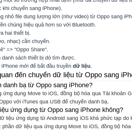
 một số trường hợp nhất định (như đã chuyển dữ liệu từ
 khi chuyển sang iPhone).
 nhỏ file dung lượng lớn (như video) từ Oppo sang iP
uyền chúng hiệu quả hơn so với Bluetooth.
a hai thiết bị.
deo, nhạc) cần chuyển.
sẻ" => "Oppo Share".
danh sách thiết bị dò tìm được.
 iPhone mới để bắt đầu truyền
dữ liệu
.
 quan đến chuyển dữ liệu từ Oppo sang iP
n danh bạ từ Oppo sang iPhone?
g ứng dụng Move to iOS, đồng bộ hóa qua Tài khoản Go
 Oppo với iTunes qua USB để chuyển danh bạ.
liệu ứng dụng từ Oppo sang iPhone không?
dữ liệu ứng dụng từ Android sang iOS khá phức tạp do 
t phần dữ liệu qua ứng dụng Move to iOS, đồng bộ hó