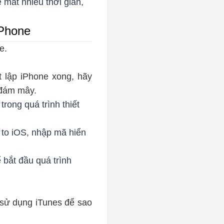
 mất nhiều thời gian,
iPhone
e.
ết lập iPhone xong, hãy
 đám mây.
rong quá trình thiết
 to iOS, nhập mã hiển
ể bắt đầu quá trình
 sử dụng iTunes để sao