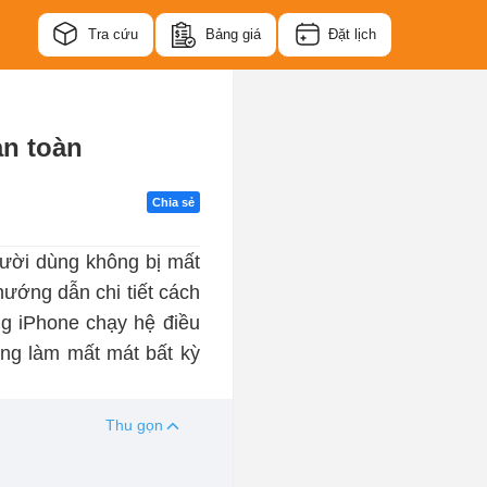
Tra cứu
Bảng giá
Đặt lịch
an toàn
Chia sẻ
người dùng không bị mất
ướng dẫn chi tiết cách
ng iPhone chạy hệ điều
ng làm mất mát bất kỳ
Thu gọn