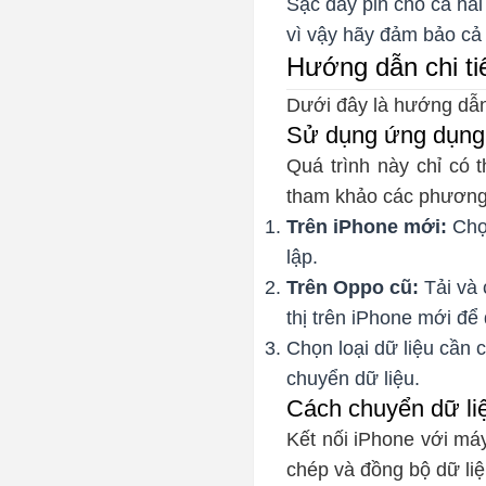
Sạc đầy pin cho cả hai
vì vậy hãy đảm bảo cả h
Hướng dẫn chi ti
Dưới đây là hướng dẫn
Sử dụng ứng dụng
Quá trình này chỉ có t
tham khảo các phương
Trên iPhone mới:
Chọn
lập.
Trên Oppo cũ:
Tải và 
thị trên iPhone mới để 
Chọn loại dữ liệu cần c
chuyển dữ liệu.
Cách chuyển dữ li
Kết nối iPhone với má
chép và đồng bộ dữ li