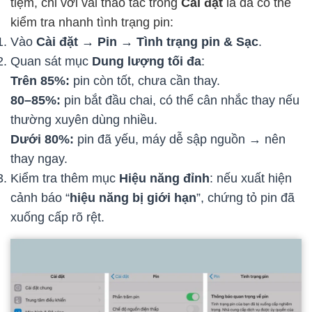
tiệm, chỉ với vài thao tác trong
Cài đặt
là đã có thể
kiểm tra nhanh tình trạng pin:
Vào
Cài đặt → Pin → Tình trạng pin & Sạc
.
Quan sát mục
Dung lượng tối đa
:
Trên 85%:
pin còn tốt, chưa cần thay.
80–85%:
pin bắt đầu chai, có thể cân nhắc thay nếu
thường xuyên dùng nhiều.
Dưới 80%:
pin đã yếu, máy dễ sập nguồn → nên
thay ngay.
Kiểm tra thêm mục
Hiệu năng đỉnh
: nếu xuất hiện
cảnh báo “
hiệu năng bị giới hạn
”, chứng tỏ pin đã
xuống cấp rõ rệt.