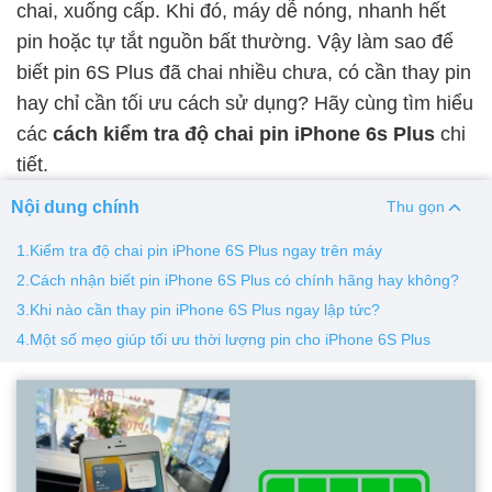
chai, xuống cấp. Khi đó, máy dễ nóng, nhanh hết
pin hoặc tự tắt nguồn bất thường. Vậy làm sao để
Thay pin
biết pin 6S Plus đã chai nhiều chưa, có cần thay pin
Pin iPhone
Pin Samsumg
Pin Oppo
Pin Xiaomi
hay chỉ cần tối ưu cách sử dụng? Hãy cùng tìm hiểu
Pin Realme
các
cách kiểm tra độ chai pin iPhone 6s Plus
chi
Thay vỏ
tiết.
Vỏ iPhone
Vỏ Samsung
Vỏ Xiaomi
Vỏ Oppo
Nội dung chính
Thu gọn
Vỏ Huawei
Vỏ Vivo
1.Kiểm tra độ chai pin iPhone 6S Plus ngay trên máy
2.Cách nhận biết pin iPhone 6S Plus có chính hãng hay không?
3.Khi nào cần thay pin iPhone 6S Plus ngay lập tức?
4.Một số mẹo giúp tối ưu thời lượng pin cho iPhone 6S Plus