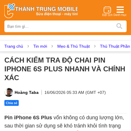
Thương hiệu
iPhone
Samsung
Oppo
Xiaomi
Realme
Vivo
Vsmart
Huawei
Nokia
Google Pixel
OnePlus
Trang chủ
Tin mới
Mẹo & Thủ Thuật
Thủ Thuật Phầ
Asus
Sony
Vertu
LG
Tecno
CÁCH KIỂM TRA ĐỘ CHAI PIN
Dịch vụ sửa chữa
IPHONE 6S PLUS NHANH VÀ CHÍNH
Thay màn hình
Thay pin
Ép kính
Thay camera
XÁC
Thay loa
Thay kính lưng
Thay vỏ
Thay chân sạc
Thay mic
Thay rung
Thay main
Unlock - Mở Khoá
Hoàng Taba
16/06/2026 05:33 AM (GMT +07)
Thay màn hình
Chia sẻ
Màn hình iPhone
Màn hình Samsung
Màn hình Oppo
Pin iPhone 6S Plus
vốn không có dung lượng lớn,
Màn hình Xiaomi
Màn hình Realme
Màn hình Vivo
sau thời gian sử dụng sẽ khó tránh khỏi tình trạng
Màn hình Vsmart
Màn hình Google Pixel