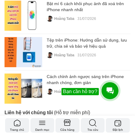
Bật mí 6 cách khôi phục ảnh đã xoá trên
iPhone nhanh nhất
Hoàng Taba
31/07/2026
Tệp trên iPhone: Hướng dẫn sử dụng, lưu
trữ, chia sẻ và bảo vệ hiệu quả
Hoàng Taba
31/07/2026
Cách chỉnh ảnh ngược sáng trên iPhone
nhanh chóng, đơn giản
Bạn cần hỗ trợ?
Hoàng Taba
20/03/2025
Liên hệ với chúng tôi
(Hỗ trợ miễn phí)
Tư vấn, bán hàng:
0909.650.650
(08:30-20:00)
Trang chủ
Danh mục
Cửa hàng
Tra cứu
Đặt lịch