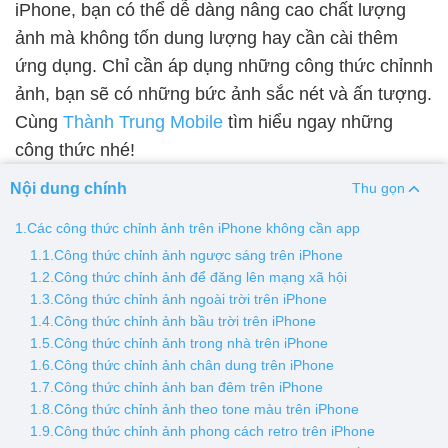
iPhone, bạn có thể dễ dàng nâng cao chất lượng
ảnh mà không tốn dung lượng hay cần cài thêm
Thay pin
ứng dụng. Chỉ cần áp dụng những công thức chỉnnh
Pin iPhone
Pin Samsumg
Pin Oppo
Pin Xiaomi
ảnh, bạn sẽ có những bức ảnh sắc nét và ấn tượng.
Pin Realme
Cùng
Thành Trung Mobile
tìm hiểu ngay những
Thay vỏ
công thức nhé!
Vỏ iPhone
Vỏ Samsung
Vỏ Xiaomi
Vỏ Oppo
Nội dung chính
Thu gọn
Vỏ Huawei
Vỏ Vivo
1.Các công thức chỉnh ảnh trên iPhone không cần app
1.1.Công thức chỉnh ảnh ngược sáng trên iPhone
1.2.Công thức chỉnh ảnh để đăng lên mạng xã hội
1.3.Công thức chỉnh ảnh ngoài trời trên iPhone
1.4.Công thức chỉnh ảnh bầu trời trên iPhone
1.5.Công thức chỉnh ảnh trong nhà trên iPhone
1.6.Công thức chỉnh ảnh chân dung trên iPhone
1.7.Công thức chỉnh ảnh ban đêm trên iPhone
1.8.Công thức chỉnh ảnh theo tone màu trên iPhone
1.9.Công thức chỉnh ảnh phong cách retro trên iPhone