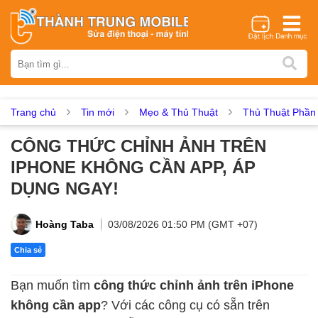
Thương hiệu
iPhone
Samsung
Oppo
Xiaomi
Realme
Vivo
Vsmart
Huawei
Nokia
Google Pixel
OnePlus
Trang chủ
Tin mới
Mẹo & Thủ Thuật
Thủ Thuật Phầ
Asus
Sony
Vertu
LG
Tecno
CÔNG THỨC CHỈNH ẢNH TRÊN
Dịch vụ sửa chữa
IPHONE KHÔNG CẦN APP, ÁP
Thay màn hình
Thay pin
Ép kính
Thay camera
DỤNG NGAY!
Thay loa
Thay kính lưng
Thay vỏ
Thay chân sạc
Thay mic
Thay rung
Thay main
Unlock - Mở Khoá
Hoàng Taba
03/08/2026 01:50 PM (GMT +07)
Thay màn hình
Chia sẻ
Màn hình iPhone
Màn hình Samsung
Màn hình Oppo
Bạn muốn tìm
công thức chỉnh ảnh trên iPhone
Màn hình Xiaomi
Màn hình Realme
Màn hình Vivo
không cần app
? Với các công cụ có sẵn trên
Màn hình Vsmart
Màn hình Google Pixel