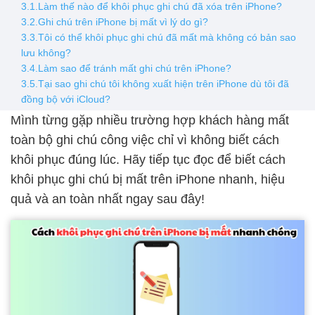
3.1.Làm thế nào để khôi phục ghi chú đã xóa trên iPhone?
3.2.Ghi chú trên iPhone bị mất vì lý do gì?
3.3.Tôi có thể khôi phục ghi chú đã mất mà không có bản sao
lưu không?
3.4.Làm sao để tránh mất ghi chú trên iPhone?
3.5.Tại sao ghi chú tôi không xuất hiện trên iPhone dù tôi đã
đồng bộ với iCloud?
Mình từng gặp nhiều trường hợp khách hàng mất
toàn bộ ghi chú công việc chỉ vì không biết cách
khôi phục đúng lúc. Hãy tiếp tục đọc để biết cách
khôi phục ghi chú bị mất trên iPhone nhanh, hiệu
quả và an toàn nhất ngay sau đây!