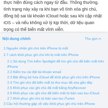
thực hiện đúng cách ngay từ đầu. Thông thường,
tình trạng này xảy ra khi bạn vô tình xóa ghi chú,
Thay pin
đồng bộ sai tài khoản iCloud hoặc sau khi cập nhật
Pin iPhone
Pin Samsumg
Pin Oppo
Pin Xiaomi
iOS – và nếu không xử lý kịp thời, dữ liệu quan
Pin Realme
trọng có thể biến mất vĩnh viễn.
Thay vỏ
Nội dung chính
Thu gọn
Vỏ iPhone
Vỏ Samsung
Vỏ Xiaomi
Vỏ Oppo
1.Nguyên nhân ghi chú trên iPhone bị mất
Vỏ Huawei
Vỏ Vivo
2.7 cách khôi phục ghi chú khi bị mất trên iPhone
2.1.Sử dụng Tìm kiếm Spotlight để tìm ghi chú đã biến mất trên
iPhone
2.2.Kiểm tra cài đặt tài khoản email
2.3.Bật đồng bộ hóa iCloud để khôi phục ghi chú trên iPhone
2.4.Tìm ghi chú đã biến mất từ thư mục đã xóa gần đây
2.5.Khôi phục các ghi chú đã mất bằng AnyRecover
2.6.Khôi phục các ghi chú đã biến mất từ bản sao lưu iCloud
2.7.Khôi phục ghi chú từ bản sao lưu iTunes
3.Câu hỏi thường gặp về việc khôi phục ghi chú trên iPhone