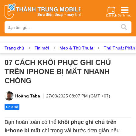
Thương hiệu
iPhone
Samsung
Oppo
Xiaomi
Realme
Vivo
Vsmart
Huawei
Nokia
Google Pixel
OnePlus
Trang chủ
Tin mới
Mẹo & Thủ Thuật
Thủ Thuật Phầ
Asus
Sony
Vertu
LG
Tecno
07 CÁCH KHÔI PHỤC GHI CHÚ
Dịch vụ sửa chữa
TRÊN IPHONE BỊ MẤT NHANH
Thay màn hình
Thay pin
Ép kính
Thay camera
CHÓNG
Thay loa
Thay kính lưng
Thay vỏ
Thay chân sạc
Thay mic
Thay rung
Thay main
Unlock - Mở Khoá
Hoàng Taba
27/03/2025 08:07 PM (GMT +07)
Thay màn hình
Chia sẻ
Màn hình iPhone
Màn hình Samsung
Màn hình Oppo
Bạn hoàn toàn có thể
khôi phục ghi chú trên
Màn hình Xiaomi
Màn hình Realme
Màn hình Vivo
iPhone bị mất
chỉ trong vài bước đơn giản nếu
Màn hình Vsmart
Màn hình Google Pixel