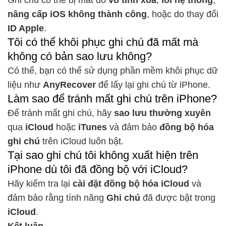
Ghi chú có thể bị mất do
vô tình xóa
,
lỗi hệ thống
,
nâng cấp iOS không thành công
, hoặc do thay đổi
ID Apple
.
Tôi có thể khôi phục ghi chú đã mất mà
không có bản sao lưu không?
Có thể, bạn có thể sử dụng phần mềm khôi phục dữ
liệu như
AnyRecover
để lấy lại ghi chú từ iPhone.
Làm sao để tránh mất ghi chú trên iPhone?
Để tránh mất ghi chú, hãy
sao lưu thường xuyên
qua
iCloud
hoặc
iTunes
và đảm bảo
đồng bộ hóa
ghi chú
trên iCloud luôn bật.
Tại sao ghi chú tôi không xuất hiện trên
iPhone dù tôi đã đồng bộ với iCloud?
Hãy kiểm tra lại
cài đặt đồng bộ hóa iCloud
và
đảm bảo rằng tính năng
Ghi chú
đã được bật trong
iCloud
.