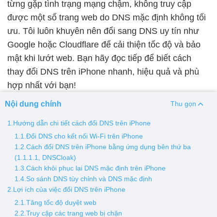
từng gặp tình trạng mạng chậm, không truy cập
được một số trang web do DNS mặc định không tối
Thay pin
ưu. Tôi luôn khuyên nên đổi sang DNS uy tín như
Pin iPhone
Pin Samsumg
Pin Oppo
Pin Xiaomi
Google hoặc Cloudflare để cải thiện tốc độ và bảo
Pin Realme
mật khi lướt web. Bạn hãy đọc tiếp để biết cách
Thay vỏ
thay đổi DNS trên iPhone nhanh, hiệu quả và phù
hợp nhất với bạn!
Vỏ iPhone
Vỏ Samsung
Vỏ Xiaomi
Vỏ Oppo
Vỏ Huawei
Vỏ Vivo
Nội dung chính
Thu gọn
1.Hướng dẫn chi tiết cách đổi DNS trên iPhone
1.1.Đổi DNS cho kết nối Wi-Fi trên iPhone
1.2.Cách đổi DNS trên iPhone bằng ứng dụng bên thứ ba
(1.1.1.1, DNSCloak)
1.3.Cách khôi phục lại DNS mặc định trên iPhone
1.4.So sánh DNS tùy chỉnh và DNS mặc định
2.Lợi ích của việc đổi DNS trên iPhone
2.1.Tăng tốc độ duyệt web
2.2.Truy cập các trang web bị chặn