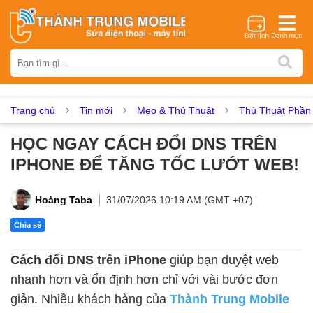
Thương hiệu
iPhone
Samsung
Oppo
Xiaomi
Realme
Vivo
Vsmart
Huawei
Nokia
Google Pixel
OnePlus
Trang chủ
Tin mới
Mẹo & Thủ Thuật
Thủ Thuật Phầ
Asus
Sony
Vertu
LG
Tecno
HỌC NGAY CÁCH ĐỔI DNS TRÊN
Dịch vụ sửa chữa
IPHONE ĐỂ TĂNG TỐC LƯỚT WEB!
Thay màn hình
Thay pin
Ép kính
Thay camera
Thay loa
Thay kính lưng
Thay vỏ
Thay chân sạc
Hoàng Taba
31/07/2026 10:19 AM (GMT +07)
Thay mic
Thay rung
Thay main
Unlock - Mở Khoá
Chia sẻ
Thay màn hình
Cách đổi DNS trên iPhone
giúp bạn duyệt web
Màn hình iPhone
Màn hình Samsung
Màn hình Oppo
nhanh hơn và ổn định hơn chỉ với vài bước đơn
Màn hình Xiaomi
Màn hình Realme
Màn hình Vivo
giản. Nhiều khách hàng của
Thành Trung Mobile
Màn hình Vsmart
Màn hình Google Pixel