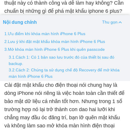
thuật này có thành công và dễ làm hay không? Cần
chuẩn bị những gì để phá mật khẩu iphone 6 plus?
Thay pin
Pin iPhone
Pin Samsumg
Pin Oppo
Pin Xiaomi
Nội dung chính
Thu gọn
Pin Realme
1.Ưu điểm khi khóa màn hình iPhone 6 Plus
Thay vỏ
2.Lưu ý khi đặt mật khẩu khóa màn hình iPhone 6 Plus
3.Mở khóa màn hình iPhone 6 Plus khi quên passcode
Vỏ iPhone
Vỏ Samsung
Vỏ Xiaomi
Vỏ Oppo
3.1.Cách 1: Có 1 bản sao lưu trước đó của thiết bị sau đó
Vỏ Huawei
Vỏ Vivo
backup.
3.2.Cách 2: Chúng ta sử dụng chế độ Recovery để mở khóa
màn hình iPhone 6 Plus
Cài đặt mật khẩu cho điện thoại nói chung hay là
dòng iPhone nói riêng là việc hoàn toàn cần thiết để
bảo mật dữ liệu cá nhân tốt hơn. Nhưng trong 1 số
trường hợp nó lại trở thành con dao hai lưỡi khi
chẳng may đầu óc đãng trí, bạn lỡ quên mật khẩu
và không làm sao
mở khóa màn hình điện thoại