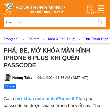
Thương hiệu
iPhone
Samsung
Oppo
Xiaomi
Realme
Vivo
Vsmart
Huawei
Nokia
Google Pixel
OnePlus
Trang chủ
Tin mới
Mẹo & Thủ Thuật
Thủ Thuật Điện 
Asus
Sony
Vertu
LG
Tecno
PHÁ, BẺ, MỞ KHÓA MÀN HÌNH
Dịch vụ sửa chữa
IPHONE 6 PLUS KHI QUÊN
Thay màn hình
Thay pin
Ép kính
Thay camera
PASSCODE
Thay loa
Thay kính lưng
Thay vỏ
Thay chân sạc
Thay mic
Thay rung
Thay main
Unlock - Mở Khoá
Hoàng Taba
09/11/2024 11:56 AM (GMT +07)
Thay màn hình
Chia sẻ
Màn hình iPhone
Màn hình Samsung
Màn hình Oppo
Cách
mở khóa màn hình iPhone 6 Plus
phá
Màn hình Xiaomi
Màn hình Realme
Màn hình Vivo
passcode sẽ được chia sẻ trong bài viết này. Thủ
Màn hình Vsmart
Màn hình Google Pixel