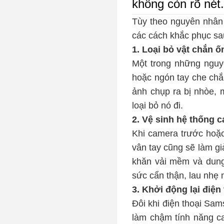
không còn rõ nét
Tùy theo nguyên nhân 
các cách khắc phục sa
1. Loại bỏ vật chắn 
Một trong những nguyê
hoặc ngón tay che chắ
ảnh chụp ra bị nhòe, 
loại bỏ nó đi.
2. Vệ sinh hệ thống 
Khi camera trước hoặ
vân tay cũng sẽ làm g
khăn vải mềm và dung 
sức cẩn thận, lau nhẹ
3. Khởi động lại điệ
Đôi khi điện thoại Sa
làm chậm tính năng c