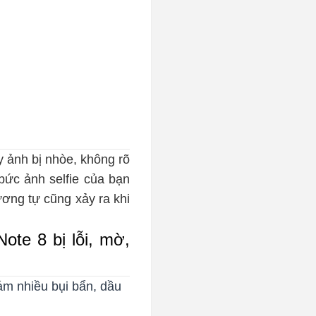
 ảnh bị nhòe, không rõ
bức ảnh selfie của bạn
ương tự cũng xảy ra khi
te 8 bị lỗi, mờ,
ám nhiều bụi bẩn, dầu