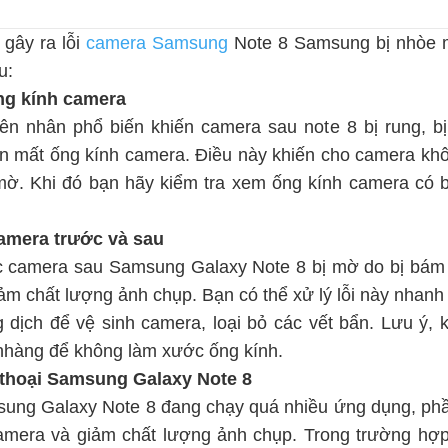
.
gây ra lỗi
camera Samsung
Note 8 Samsung bị nhòe 
u:
ống kính camera
n nhân phổ biến khiến camera sau note 8 bị rung, bị l
n mất ống kính camera. Điều này khiến cho camera khô
mờ. Khi đó bạn hãy kiểm tra xem ống kính camera có b
camera trước và sau
c camera sau Samsung Galaxy Note 8 bị mờ do bị bám 
iảm chất lượng ảnh chụp. Bạn có thể xử lý lỗi này nhan
dịch để vệ sinh camera, loại bỏ các vết bẩn. Lưu ý, k
 nhàng để không làm xước ống kính.
n thoại Samsung Galaxy Note 8
msung Galaxy Note 8 đang chạy quá nhiều ứng dụng, p
amera và giảm chất lượng ảnh chụp. Trong trường hợp