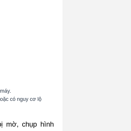
 máy.
hoặc có nguy cơ lộ
ị mờ, chụp hình