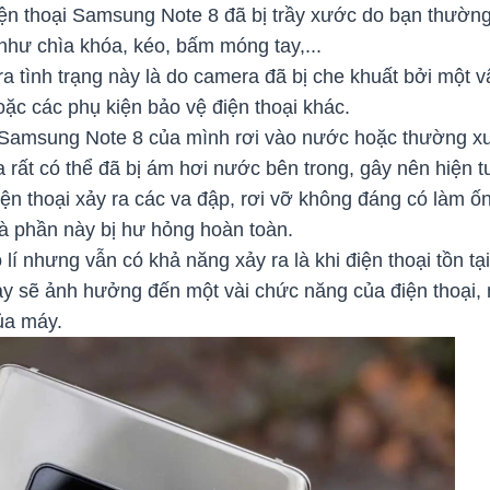
ện thoại Samsung Note 8 đã bị trầy xước do bạn thường
như chìa khóa, kéo, bấm móng tay,...
 ra tình trạng này là do camera đã bị che khuất bởi một v
ặc các phụ kiện bảo vệ điện thoại khác.
 Samsung Note 8 của mình rơi vào nước hoặc thường xu
 rất có thể đã bị ám hơi nước bên trong, gây nên hiện
iện thoại xảy ra các va đập, rơi vỡ không đáng có làm ố
 là phần này bị hư hỏng hoàn toàn.
 lí nhưng vẫn có khả năng xảy ra là khi điện thoại tồn tạ
y sẽ ảnh hưởng đến một vài chức năng của điện thoại, m
ủa máy.