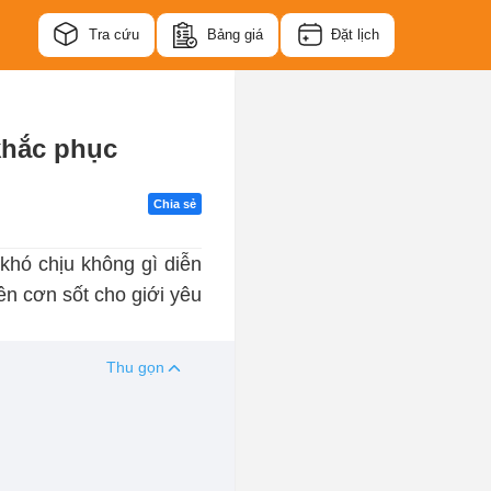
Tra cứu
Bảng giá
Đặt lịch
khắc phục
Chia sẻ
hó chịu không gì diễn
ên cơn sốt cho giới yêu
Thu gọn