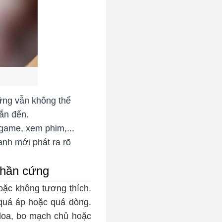
ững vẫn không thể
hắn đến.
game, xem phim,...
anh mới phát ra rõ
phần cứng
hoặc không tương thích.
, quá áp hoặc quá dòng.
p loa, bo mạch chủ hoặc