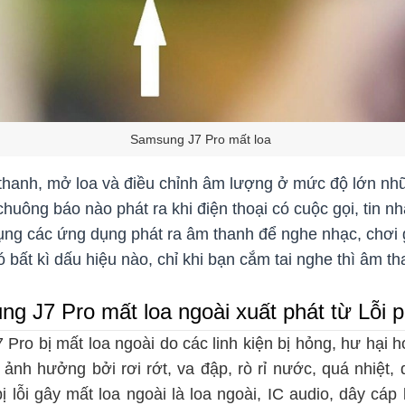
Samsung J7 Pro mất loa
thanh, mở loa và điều chỉnh âm lượng ở mức độ lớn nh
chuông báo nào phát ra khi điện thoại có cuộc gọi, tin n
ụng các ứng dụng phát ra âm thanh để nghe nhạc, chơi 
ó bất kì dấu hiệu nào, chỉ khi bạn cắm tai nghe thì âm th
ng J7 Pro mất loa ngoài xuất phát từ Lỗi 
Pro bị mất loa ngoài do các linh kiện bị hỏng, hư hại 
ị ảnh hưởng bởi rơi rớt, va đập, rò rỉ nước, quá nhiệt
ị lỗi gây mất loa ngoài là loa ngoài, IC audio, dây cá