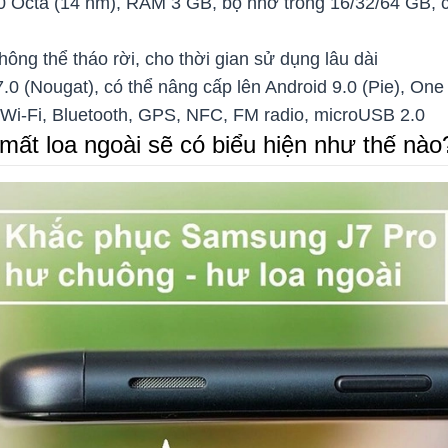
0 Octa (14 nm), RAM 3 GB, bộ nhớ trong 16/32/64 GB, 
hông thể tháo rời, cho thời gian sử dụng lâu dài
.0 (Nougat), có thể nâng cấp lên Android 9.0 (Pie), One
 Wi-Fi, Bluetooth, GPS, NFC, FM radio, microUSB 2.0
ất loa ngoài sẽ có biểu hiện như thế nào