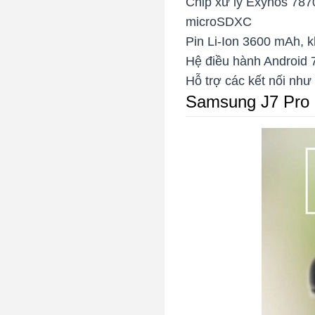
Chip xử lý Exynos 787
microSDXC
Pin Li-Ion 3600 mAh, k
Hệ điều hành Android 7
Hỗ trợ các kết nối như
Samsung J7 Pro m