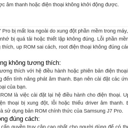
c âm thanh hoặc điện thoại không khởi động được.
Pro bị mất loa ngoài do xung đột phần mềm trong máy, 
nhớ bị quá tải hoặc thiết lập không đúng. Lỗi phần mề
thích, up ROM sai cách, root điện thoại không đúng các
ụng không tương thích:
ơng thích với hệ điều hành hoặc phiên bản điện thoại
 đến tính năng phát âm thanh. Bạn nên cài đặt các ứn
oại của bạn.
OM là việc cài đặt lại hệ điều hành cho điện thoại. 
n thoại bị xung đột, lỗi hoặc thiếu driver âm thanh
và sử dụng bản ROM chính thức của Samsung J7 Pro.
hông đúng cách:
ệc cấp quyền truy cập cao nhất cho người dùng để có th