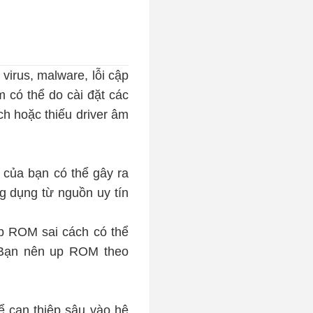
virus, malware, lỗi cập
m có thể do cài đặt các
h hoặc thiếu driver âm
 của bạn có thể gây ra
g dụng từ nguồn uy tín
Up ROM sai cách có thể
. Bạn nên up ROM theo
ể can thiệp sâu vào hệ