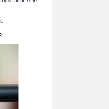
có khe cắm thẻ nhớ
 UI
?