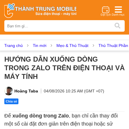
Thương hiệu
iPhone
Samsung
Oppo
Xiaomi
Realme
Vivo
Vsmart
Huawei
Nokia
Google Pixel
OnePlus
Trang chủ
Tin mới
Mẹo & Thủ Thuật
Thủ Thuật Phầ
Asus
Sony
Vertu
LG
Tecno
HƯỚNG DẪN XUỐNG DÒNG
Dịch vụ sửa chữa
TRONG ZALO TRÊN ĐIỆN THOẠI VÀ
Thay màn hình
Thay pin
Ép kính
Thay camera
MÁY TÍNH
Thay loa
Thay kính lưng
Thay vỏ
Thay chân sạc
Thay mic
Thay rung
Thay main
Unlock - Mở Khoá
Hoàng Taba
04/08/2026 10:25 AM (GMT +07)
Thay màn hình
Chia sẻ
Màn hình iPhone
Màn hình Samsung
Màn hình Oppo
Để
xuống dòng trong Zalo
, bạn chỉ cần thay đổi
Màn hình Xiaomi
Màn hình Realme
Màn hình Vivo
một số cài đặt đơn giản trên điện thoại hoặc sử
Màn hình Vsmart
Màn hình Google Pixel