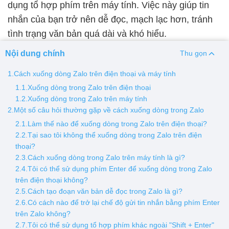
dụng tổ hợp phím trên máy tính. Việc này giúp tin
nhắn của bạn trở nên dễ đọc, mạch lạc hơn, tránh
Thay pin
tình trạng văn bản quá dài và khó hiểu.
Pin iPhone
Pin Samsumg
Pin Oppo
Pin Xiaomi
Nội dung chính
Pin Realme
Thu gọn
Thay vỏ
1.Cách xuống dòng Zalo trên điện thoại và máy tính
1.1.Xuống dòng trong Zalo trên điện thoại
Vỏ iPhone
Vỏ Samsung
Vỏ Xiaomi
Vỏ Oppo
1.2.Xuống dòng trong Zalo trên máy tính
Vỏ Huawei
Vỏ Vivo
2.Một số câu hỏi thường gặp về cách xuống dòng trong Zalo
2.1.Làm thế nào để xuống dòng trong Zalo trên điện thoại?
2.2.Tại sao tôi không thể xuống dòng trong Zalo trên điện
thoại?
2.3.Cách xuống dòng trong Zalo trên máy tính là gì?
2.4.Tôi có thể sử dụng phím Enter để xuống dòng trong Zalo
trên điện thoại không?
2.5.Cách tạo đoạn văn bản dễ đọc trong Zalo là gì?
2.6.Có cách nào để trở lại chế độ gửi tin nhắn bằng phím Enter
trên Zalo không?
2.7.Tôi có thể sử dụng tổ hợp phím khác ngoài "Shift + Enter"