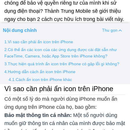
chóng để bảo vệ quyền riêng tư của mình khi sử
dụng điện thoại? Thành Trung Mobile sẽ giới thiệu
Thay pin
ngay cho bạn 2 cách cực hữu ích trong bài viết này.
Pin iPhone
Pin Samsumg
Pin Oppo
Pin Xiaomi
Nội dung chính
Pin Realme
Thu gọn
Thay vỏ
1.Vì sao cần phải ẩn icon trên iPhone
2.Có thể ẩn các icon của các ứng dụng được cài đặt sẵn như
Vỏ iPhone
Vỏ Samsung
Vỏ Xiaomi
Vỏ Oppo
FaceTime, Camera, hoặc App Store trên iPhone không?
Vỏ Huawei
Vỏ Vivo
3.Thực hiện quá trình ẩn icon trên iPhone có gặp lỗi gì không?
4.Hướng dẫn cách ẩn icon trên iPhone
4.1.Cách ẩn icon trên iPhone khác
Vì sao cần phải ẩn icon trên iPhone
Có một số lý do mà người dùng iPhone muốn ẩn
ứng dụng trên iPhone của họ, bao gồm:
Bảo mật thông tin cá nhân:
Một số người dùng
muốn giữ thông tin cá nhân của mình được bảo mật