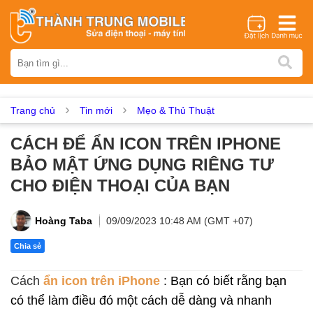
Thương hiệu
iPhone
Samsung
Oppo
Xiaomi
Realme
Vivo
Vsmart
Huawei
Nokia
Google Pixel
OnePlus
Trang chủ
Tin mới
Mẹo & Thủ Thuật
Asus
Sony
Vertu
LG
Tecno
CÁCH ĐỂ ẨN ICON TRÊN IPHONE
Dịch vụ sửa chữa
BẢO MẬT ỨNG DỤNG RIÊNG TƯ
Thay màn hình
Thay pin
Ép kính
Thay camera
CHO ĐIỆN THOẠI CỦA BẠN
Thay loa
Thay kính lưng
Thay vỏ
Thay chân sạc
Thay mic
Thay rung
Thay main
Unlock - Mở Khoá
Hoàng Taba
09/09/2023 10:48 AM (GMT +07)
Thay màn hình
Chia sẻ
Màn hình iPhone
Màn hình Samsung
Màn hình Oppo
Cách
ẩn icon trên iPhone
: Bạn có biết rằng bạn
Màn hình Xiaomi
Màn hình Realme
Màn hình Vivo
có thể làm điều đó một cách dễ dàng và nhanh
Màn hình Vsmart
Màn hình Google Pixel