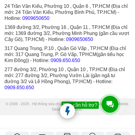
24 Trần Văn Kiểu, Phường 10 , Quận 6 , TP.HCM (Địa chỉ
mới: 24 Trần Văn Kiểu, Phường Bình Phú, TP.HCM)
-
Hotline:
0909650650
1369 đường 3/2, Phường 16 , Quận 11 , TP.HCM (Địa chỉ
mới: 1369 đường 3/2, Phường Minh Phụng (gần cầu vượt
Cây Gõ), TP.HCM)
- Hotline:
0909650650
317 Quang Trung, P.10 , Quận Gò Vấp , TP.HCM (Địa chỉ
mới: 317 Quang Trung, P. Gò Vấp, TPHCM(gần tiểu học
Kim Đồng))
- Hotline:
0909.650.650
277 đường 3/2, Phường 10 , Quận 10 , TP.HCM (Địa chỉ
mới: 277 đường 3/2, Phường Vườn Lài (gần ngã tư
đường 3/2 và Lê Hồng Phong), TP.HCM)
- Hotline:
0909.650.650
© 2006 - 2025 - Hệ thống sửa chữa điện thoại di động Thành Trung Mobile.
Bạn cần hỗ trợ?
Designed by Sudo.