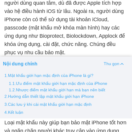
người dùng quan tâm, dù đã được Apple tích hợp
vào hệ điều hành iOS từ lâu. Ngoài ra, người dùng
Thay pin
iPhone còn có thể sử dụng tài khoản iCloud,
Pin iPhone
Pin Samsumg
Pin Oppo
Pin Xiaomi
passcode (mật khẩu mở khóa màn hình) hay các
Pin Realme
ứng dụng như Bioprotect, Biolockdown, Applock để
Thay vỏ
khóa ứng dụng, cài đặt, chức năng. Chúng đều
phục vụ nhu cầu bảo mật.
Vỏ iPhone
Vỏ Samsung
Vỏ Xiaomi
Vỏ Oppo
Vỏ Huawei
Vỏ Vivo
Nội dung chính
Thu gọn
1.Mật khẩu giới hạn mặc định của iPhone là gì?
1.1.Ưu điểm mật khẩu giới hạn mặc định của iPhone
1.2.Nhược điểm mật khẩu giới hạn mà bạn nên biết
2.Hướng dẫn thiết lập mật khẩu giới hạn iPhone
3.Các lưu ý khi cài mật khẩu giới hạn mặc định
4.Kết luận
Loại mật khẩu này giúp bạn bảo mật iPhone tốt hơn
và ngăn chặn người khác truy cập vào ứng dụng