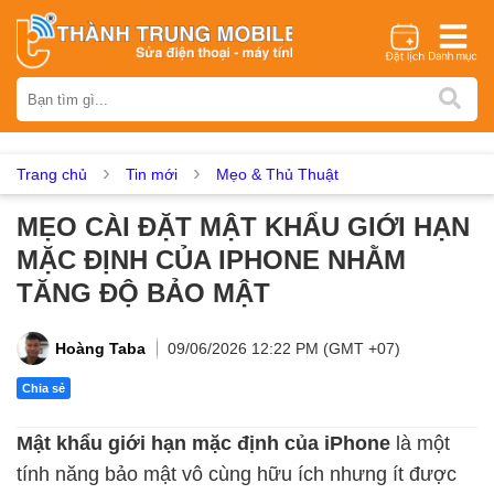
Thương hiệu
iPhone
Samsung
Oppo
Xiaomi
Realme
Vivo
Vsmart
Huawei
Nokia
Google Pixel
OnePlus
Trang chủ
Tin mới
Mẹo & Thủ Thuật
Asus
Sony
Vertu
LG
Tecno
MẸO CÀI ĐẶT MẬT KHẨU GIỚI HẠN
Dịch vụ sửa chữa
MẶC ĐỊNH CỦA IPHONE NHẰM
Thay màn hình
Thay pin
Ép kính
Thay camera
TĂNG ĐỘ BẢO MẬT
Thay loa
Thay kính lưng
Thay vỏ
Thay chân sạc
Thay mic
Thay rung
Thay main
Unlock - Mở Khoá
Hoàng Taba
09/06/2026 12:22 PM (GMT +07)
Thay màn hình
Chia sẻ
Màn hình iPhone
Màn hình Samsung
Màn hình Oppo
Mật khẩu giới hạn mặc định của iPhone
là một
Màn hình Xiaomi
Màn hình Realme
Màn hình Vivo
tính năng bảo mật vô cùng hữu ích nhưng ít được
Màn hình Vsmart
Màn hình Google Pixel