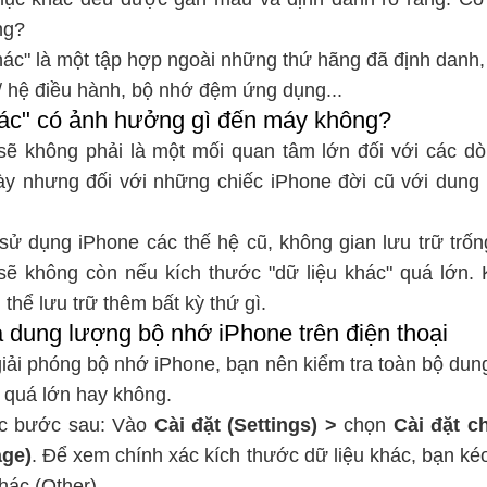
ng?
hác" là một tập hợp ngoài những thứ hãng đã định danh
/ hệ điều hành, bộ nhớ đệm ứng dụng...
khác" có ảnh hưởng gì đến máy không?
 sẽ không phải là một mối quan tâm lớn đối với các d
ày nhưng đối với những chiếc iPhone đời cũ với dung
ử dụng iPhone các thế hệ cũ, không gian lưu trữ trốn
sẽ không còn nếu kích thước "dữ liệu khác" quá lớn. 
 thể lưu trữ thêm bất kỳ thứ gì.
 dung lượng bộ nhớ iPhone trên điện thoại
 giải phóng bộ nhớ iPhone, bạn nên kiểm tra toàn bộ du
 quá lớn hay không.
ác bước sau: Vào
Cài đặt (Settings) >
chọn
Cài đặt c
age)
. Để xem chính xác kích thước dữ liệu khác, bạn ké
hác (Other).