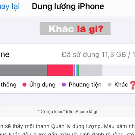
"Dữ liệu khác" trên iPhone là gì
ạn sẽ thấy một thanh Quản lý dung lượng. Màu xám nhạt
 mục khác đều được gắn màu và định danh rõ ràng. Có