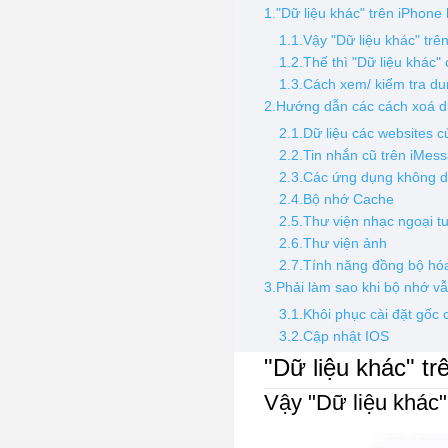
1."Dữ liệu khác" trên iPhone
1.1.Vậy "Dữ liệu khác" trê
1.2.Thế thì "Dữ liệu khác
1.3.Cách xem/ kiểm tra du
2.Hướng dẫn các cách xoá dữ
2.1.Dữ liệu các websites c
2.2.Tin nhắn cũ trên iMes
2.3.Các ứng dụng không 
2.4.Bộ nhớ Cache
2.5.Thư viện nhạc ngoại t
2.6.Thư viện ảnh
2.7.Tính năng đồng bộ hóa
3.Phải làm sao khi bộ nhớ vẫ
3.1.Khôi phục cài đặt gốc 
3.2.Cập nhật IOS
"Dữ liệu khác" t
Vậy "Dữ liệu khác"