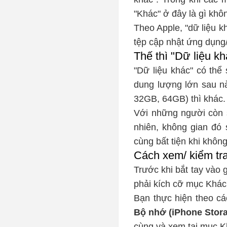
"Khác" ở đây là gì khô
Theo Apple, "dữ liệu k
tệp cập nhật ứng dụng
Thế thì "Dữ liệu 
"Dữ liệu khác" có thể
dung lượng lớn sau n
32GB, 64GB) thì khác.
Với những người còn s
nhiên, không gian đó 
cùng bất tiện khi không
Cách xem/ kiểm tra
Trước khi bắt tay vào
phải kích cỡ mục Khác
Bạn thực hiện theo c
Bộ nhớ (iPhone Stor
cùng và xem tại mục K