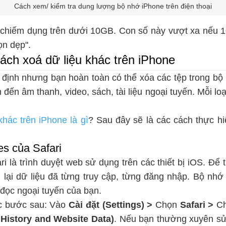
Cách xem/ kiểm tra dung lượng bộ nhớ iPhone trên điện thoại
 chiếm dụng trên dưới 10GB. Con số này vượt xa nếu 10
ọn dẹp".
ch xoá dữ liệu khác trên iPhone
ố định nhưng bạn hoàn toàn có thể xóa các tệp trong b
n đến âm thanh, video, sách, tài liệu ngoại tuyến. Mỗi lo
khác trên iPhone là gì
? Sau đây sẽ là các cách thực hi
es của Safari
ri là trình duyệt web sử dụng trên các thiết bị iOS. Để 
u lại dữ liệu đã từng truy cập, từng đăng nhập. Bộ nhớ
 đọc ngoại tuyến của bạn.
ác bước sau: Vào
Cài đặt (Settings) >
Chọn
Safari >
C
 History and Website Data)
. Nếu bạn thường xuyên sử