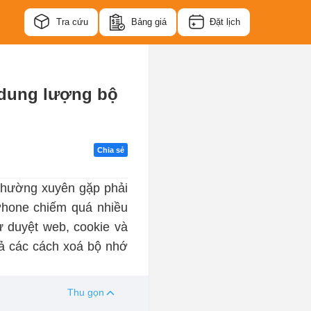
Tra cứu
Bảng giá
Đặt lịch
g dung lượng bộ
Chia sẻ
 thường xuyên gặp phải
iPhone chiếm quá nhiều
ử duyệt web, cookie và
cả các cách xoá bộ nhớ
Thu gọn