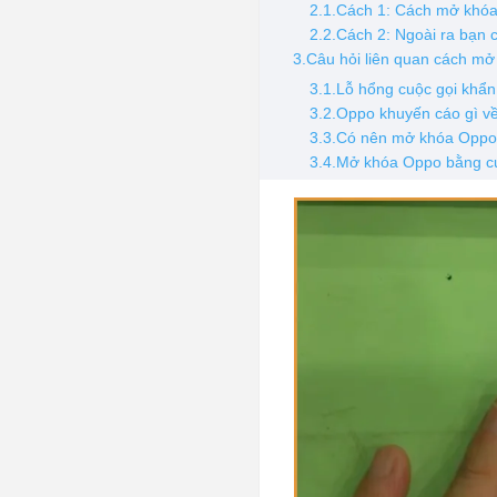
2.1.Cách 1: Cách mở khóa
2.2.Cách 2: Ngoài ra bạn
3.Câu hỏi liên quan cách mở
3.1.Lỗ hổng cuộc gọi khẩ
3.2.Oppo khuyến cáo gì về
3.3.Có nên mở khóa Oppo
3.4.Mở khóa Oppo bằng cu