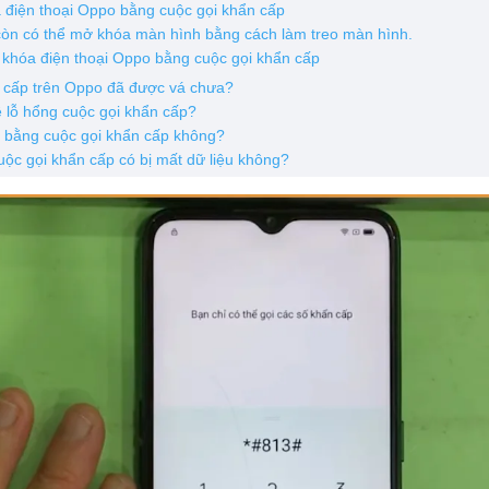
 điện thoại Oppo bằng cuộc gọi khẩn cấp
 còn có thể mở khóa màn hình bằng cách làm treo màn hình.
 khóa điện thoại Oppo bằng cuộc gọi khẩn cấp
n cấp trên Oppo đã được vá chưa?
 lỗ hổng cuộc gọi khẩn cấp?
 bằng cuộc gọi khẩn cấp không?
ộc gọi khẩn cấp có bị mất dữ liệu không?