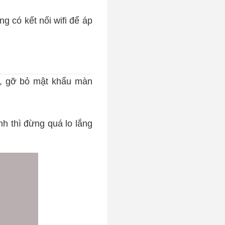
 có kết nối wifi để áp
á, gỡ bỏ mật khẩu màn
h thì đừng quá lo lắng