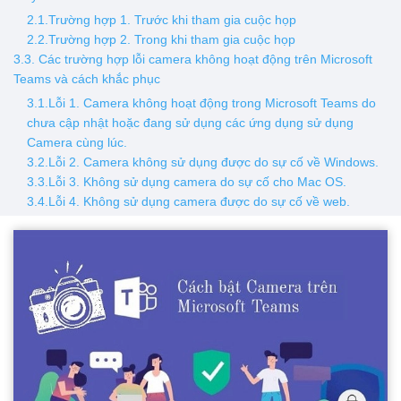
2.1.Trường hợp 1. Trước khi tham gia cuộc họp
2.2.Trường hợp 2. Trong khi tham gia cuộc họp
3.3. Các trường hợp lỗi camera không hoạt động trên Microsoft
Teams và cách khắc phục
3.1.Lỗi 1. Camera không hoạt động trong Microsoft Teams do
chưa cập nhật hoặc đang sử dụng các ứng dụng sử dụng
Camera cùng lúc.
3.2.Lỗi 2. Camera không sử dụng được do sự cố về Windows.
3.3.Lỗi 3. Không sử dụng camera do sự cố cho Mac OS.
3.4.Lỗi 4. Không sử dụng camera được do sự cố về web.