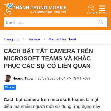
Thương hiệu
iPhone
Samsung
Oppo
Xiaomi
Realme
Vivo
Vsmart
Huawei
Nokia
Google Pixel
OnePlus
Trang chủ
Tin mới
Mẹo & Thủ Thuật
Asus
Sony
Vertu
LG
Tecno
CÁCH BẬT TẮT CAMERA TRÊN
Dịch vụ sửa chữa
MICROSOFT TEAMS VÀ KHẮC
Thay màn hình
Thay pin
Ép kính
Thay camera
PHỤC CÁC SỰ CỐ LIÊN QUAN
Thay loa
Thay kính lưng
Thay vỏ
Thay chân sạc
Thay mic
Thay rung
Thay main
Unlock - Mở Khoá
Hoàng Taba
26/07/2023 01:04 PM (GMT +07)
Thay màn hình
Chia sẻ
Màn hình iPhone
Màn hình Samsung
Màn hình Oppo
Cách bật camera trên microsoft teams
là một
Màn hình Xiaomi
Màn hình Realme
Màn hình Vivo
điều mà nhiều người mới sử dụng ứng dụng này
Màn hình Vsmart
Màn hình Google Pixel