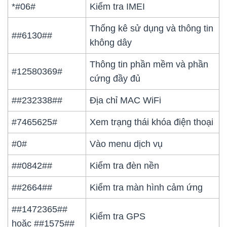
*#06#
Kiểm tra IMEI
Thống kê sử dụng và thông tin
##6130##
không dây
Thông tin phần mềm và phần
#12580369#
cứng đầy đủ
##232338##
Địa chỉ MAC WiFi
#7465625#
Xem trạng thái khóa điện thoại
#0#
Vào menu dịch vụ
##0842##
Kiểm tra đèn nền
##2664##
Kiểm tra màn hình cảm ứng
##1472365##
Kiểm tra GPS
hoặc ##1575##