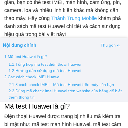
giản, bạn có thể test IMEI, màn hình, cảm ứng, pin,
camera, loa và nhiều linh kiện khác mà không cần
Thay pin
tháo máy. Hãy cùng
Thành Trung Mobile
khám phá
Pin iPhone
Pin Samsumg
Pin Oppo
Pin Xiaomi
danh sách mã test Huawei chi tiết và cách sử dụng
Pin Realme
hiệu quả trong bài viết này!
Thay vỏ
Nội dung chính
Thu gọn
Vỏ iPhone
Vỏ Samsung
Vỏ Xiaomi
Vỏ Oppo
1.Mã test Huawei là gì?
Vỏ Huawei
Vỏ Vivo
1.1.Tổng hợp mã test điện thoại Huawei
1.2.Hướng dẫn sử dụng mã test Huawei
2.Các cách check IMEI Huawei
2.1.3 cách check IMEI – Mã test Huawei trên máy của bạn
2.2.Dùng mã check Imei Huawei trên website của hãng để biết
thêm thông tin
Mã test Huawei là gì?
Điện thoại Huawei được trang bị nhiều mã kiểm tra
bí mật như: mã test màn hình Huawei, mã test cảm