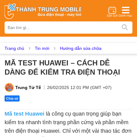
Thương hiệu
iPhone
Samsung
Oppo
Xiaomi
Realme
Vivo
Vsmart
Huawei
Nokia
Google Pixel
OnePlus
Trang chủ
Tin mới
Hướng dẫn sửa chữa
Asus
Sony
Vertu
LG
Tecno
MÃ TEST HUAWEI – CÁCH DỄ
Dịch vụ sửa chữa
DÀNG ĐỂ KIỂM TRA ĐIỆN THOẠI
Thay màn hình
Thay pin
Ép kính
Thay camera
Thay loa
Thay kính lưng
Thay vỏ
Thay chân sạc
Trung Tử Tế
26/02/2025 12:01 PM (GMT +07)
Thay mic
Thay rung
Thay main
Unlock - Mở Khoá
Chia sẻ
Thay màn hình
Mã test Huawei
là công cụ quan trọng giúp bạn
Màn hình iPhone
Màn hình Samsung
Màn hình Oppo
kiểm tra nhanh tình trạng phần cứng và phần mềm
Màn hình Xiaomi
Màn hình Realme
Màn hình Vivo
trên điện thoại Huawei. Chỉ với một vài thao tác đơn
Màn hình Vsmart
Màn hình Google Pixel