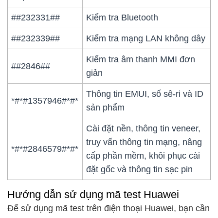
##232331##
Kiểm tra Bluetooth
##232339##
Kiểm tra mạng LAN không dây
Kiểm tra âm thanh MMI đơn
##2846##
giản
Thông tin EMUI, số sê-ri và ID
*#*#1357946#*#*
sản phẩm
Cài đặt nền, thông tin veneer,
truy vấn thông tin mạng, nâng
*#*#2846579#*#*
cấp phần mềm, khôi phục cài
đặt gốc và thông tin sạc pin
Hướng dẫn sử dụng mã test Huawei
Để sử dụng mã test trên điện thoại Huawei, bạn cần