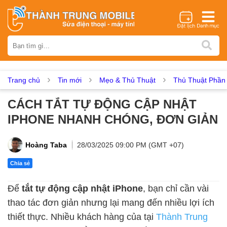
Thương hiệu
iPhone
Samsung
Oppo
Xiaomi
Realme
Vivo
Vsmart
Huawei
Nokia
Google Pixel
OnePlus
Trang chủ
Tin mới
Mẹo & Thủ Thuật
Thủ Thuật Phầ
Asus
Sony
Vertu
LG
Tecno
CÁCH TẮT TỰ ĐỘNG CẬP NHẬT
Dịch vụ sửa chữa
IPHONE NHANH CHÓNG, ĐƠN GIẢN
Thay màn hình
Thay pin
Ép kính
Thay camera
Thay loa
Thay kính lưng
Thay vỏ
Thay chân sạc
Hoàng Taba
28/03/2025 09:00 PM (GMT +07)
Thay mic
Thay rung
Thay main
Unlock - Mở Khoá
Chia sẻ
Thay màn hình
Để
tắt tự động cập nhật iPhone
, bạn chỉ cần vài
Màn hình iPhone
Màn hình Samsung
Màn hình Oppo
thao tác đơn giản nhưng lại mang đến nhiều lợi ích
Màn hình Xiaomi
Màn hình Realme
Màn hình Vivo
thiết thực. Nhiều khách hàng của tại
Thành Trung
Màn hình Vsmart
Màn hình Google Pixel