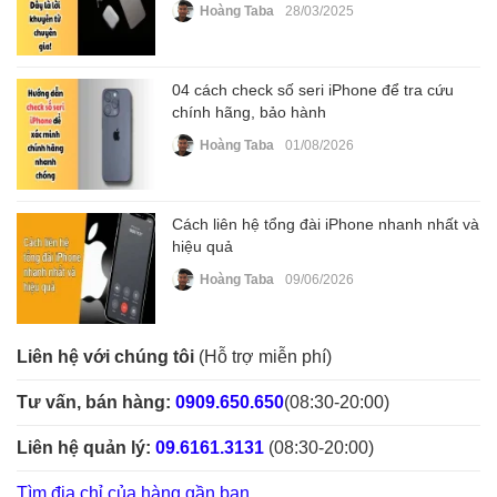
Hoàng Taba
28/03/2025
04 cách check số seri iPhone để tra cứu
chính hãng, bảo hành
Hoàng Taba
01/08/2026
Cách liên hệ tổng đài iPhone nhanh nhất và
hiệu quả
Hoàng Taba
09/06/2026
Liên hệ với chúng tôi
(Hỗ trợ miễn phí)
Tư vấn, bán hàng:
0909.650.650
(08:30-20:00)
Liên hệ quản lý:
09.6161.3131
(08:30-20:00)
Tìm địa chỉ của hàng gần bạn