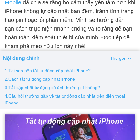
Mobile
đã chia sẻ rằng họ cảm thấy yên tâm hơn khi
iPhone không tự cập nhật ban đêm, tránh tình trạng
Thay pin
hao pin hoặc lỗi phần mềm. Mình sẽ hướng dẫn
Pin iPhone
Pin Samsumg
Pin Oppo
Pin Xiaomi
bạn cách thực hiện nhanh chóng và rõ ràng để bạn
Pin Realme
hoàn toàn kiểm soát thiết bị của mình. Đọc tiếp để
Thay vỏ
khám phá mẹo hữu ích này nhé!
Vỏ iPhone
Vỏ Samsung
Vỏ Xiaomi
Vỏ Oppo
Nội dung chính
Thu gọn
Vỏ Huawei
Vỏ Vivo
1.Tại sao nên tắt tự động cập nhật iPhone?
2.Cách tắt tự động cập nhật iPhone
3.Tắt cập nhật tự động có ảnh hưởng gì không?
4.Câu hỏi thường gặp về tắt tự động cập nhật trên điện thoại
iPhone