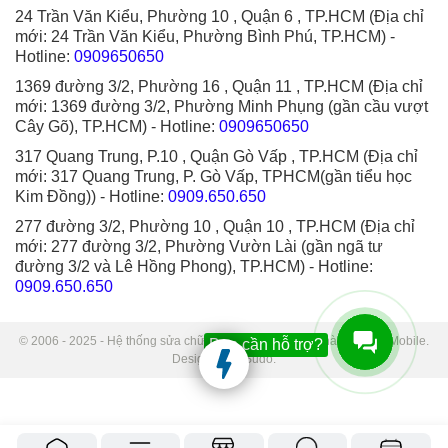
24 Trần Văn Kiểu, Phường 10 , Quận 6 , TP.HCM (Địa chỉ
mới: 24 Trần Văn Kiểu, Phường Bình Phú, TP.HCM)
-
Hotline:
0909650650
1369 đường 3/2, Phường 16 , Quận 11 , TP.HCM (Địa chỉ
mới: 1369 đường 3/2, Phường Minh Phụng (gần cầu vượt
Cây Gõ), TP.HCM)
- Hotline:
0909650650
317 Quang Trung, P.10 , Quận Gò Vấp , TP.HCM (Địa chỉ
mới: 317 Quang Trung, P. Gò Vấp, TPHCM(gần tiểu học
Kim Đồng))
- Hotline:
0909.650.650
277 đường 3/2, Phường 10 , Quận 10 , TP.HCM (Địa chỉ
mới: 277 đường 3/2, Phường Vườn Lài (gần ngã tư
đường 3/2 và Lê Hồng Phong), TP.HCM)
- Hotline:
0909.650.650
© 2006 - 2025 - Hệ thống sửa chữa điện thoại di động Thành Trung Mobile.
Bạn cần hỗ trợ?
Designed by Sudo.