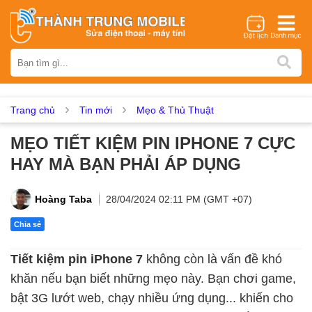
Thương hiệu
iPhone
Samsung
Oppo
Xiaomi
Realme
Vivo
Vsmart
Huawei
Nokia
Google Pixel
OnePlus
Trang chủ
Tin mới
Mẹo & Thủ Thuật
Asus
Sony
Vertu
LG
Tecno
MẸO TIẾT KIỆM PIN IPHONE 7 CỰC
Dịch vụ sửa chữa
HAY MÀ BẠN PHẢI ÁP DỤNG
Thay màn hình
Thay pin
Ép kính
Thay camera
Thay loa
Thay kính lưng
Thay vỏ
Thay chân sạc
Hoàng Taba
28/04/2024 02:11 PM (GMT +07)
Thay mic
Thay rung
Thay main
Unlock - Mở Khoá
Chia sẻ
Thay màn hình
Tiết kiệm pin iPhone 7
không còn là vấn đề khó
Màn hình iPhone
Màn hình Samsung
Màn hình Oppo
khăn nếu bạn biết những mẹo này. Bạn chơi game,
Màn hình Xiaomi
Màn hình Realme
Màn hình Vivo
bật 3G lướt web, chạy nhiều ứng dụng... khiến cho
Màn hình Vsmart
Màn hình Google Pixel