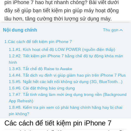
pin iPhone 7 hao hụt nhanh chóng? Bài viết dưới
đây sẽ giúp bạn tiết kiệm pin giúp máy hoạt động
Thay pin
lâu hơn, tăng cường thời lượng sử dụng máy.
Pin iPhone
Pin Samsumg
Pin Oppo
Pin Xiaomi
Nội dung chính
Thu gọn
Pin Realme
Thay vỏ
1.Các cách để tiết kiệm pin iPhone 7
1.1.#1. Kích hoạt chế độ LOW POWER (nguồn điện thấp)
Vỏ iPhone
Vỏ Samsung
Vỏ Xiaomi
Vỏ Oppo
1.2.#2. Tiết kiệm pin iPhone 7 bằng chế độ tự động khóa màn
Vỏ Huawei
Vỏ Vivo
hình
1.3.#3. Tắt chế độ Raise to Awake
1.4.#4. Tắt dịch vụ định vị giúp giảm hao pin trên iPhone 7 Plus
1.5.#5. Ngắt hết các kết nối không sử dụng (3G, BlueTooth...)
1.6.#6. Cài đặt thông báo ứng dụng
1.7.#7. Tắt tính năng làm mới ứng dụng trong nền (Background
App Refresh)
1.8.#8. Kiểm tra pin xem có phải hàng chính hãng hay bị chai
pin không?
Các cách để tiết kiệm pin iPhone 7