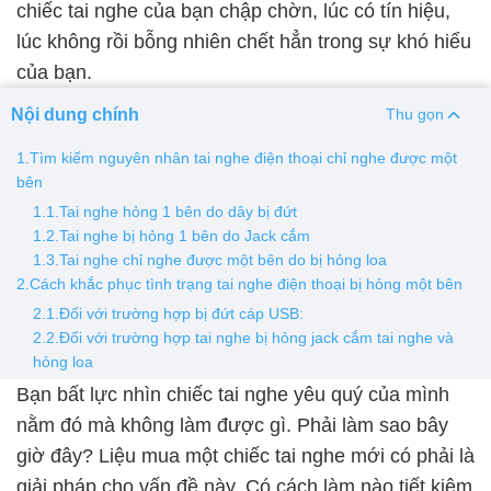
chiếc tai nghe của bạn chập chờn, lúc có tín hiệu,
lúc không rồi bỗng nhiên chết hẳn trong sự khó hiểu
Thay pin
của bạn.
Pin iPhone
Pin Samsumg
Pin Oppo
Pin Xiaomi
Nội dung chính
Pin Realme
Thu gọn
Thay vỏ
1.Tìm kiếm nguyên nhân tai nghe điện thoại chỉ nghe được một
bên
Vỏ iPhone
Vỏ Samsung
Vỏ Xiaomi
Vỏ Oppo
1.1.Tai nghe hỏng 1 bên do dây bị đứt
Vỏ Huawei
Vỏ Vivo
1.2.Tai nghe bị hỏng 1 bên do Jack cắm
1.3.Tai nghe chỉ nghe được một bên do bị hỏng loa
2.Cách khắc phục tình trạng tai nghe điện thoại bị hỏng một bên
2.1.Đối với trường hợp bị đứt cáp USB:
2.2.Đối với trường hợp tai nghe bị hỏng jack cắm tai nghe và
hỏng loa
Bạn bất lực nhìn chiếc tai nghe yêu quý của mình
nằm đó mà không làm được gì. Phải làm sao bây
giờ đây? Liệu mua một chiếc tai nghe mới có phải là
giải pháp cho vấn đề này. Có cách làm nào tiết kiệm