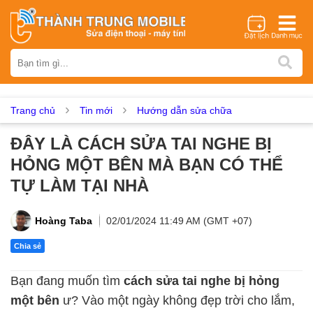
Thương hiệu
iPhone
Samsung
Oppo
Xiaomi
Realme
Vivo
Vsmart
Huawei
Nokia
Google Pixel
OnePlus
Trang chủ
Tin mới
Hướng dẫn sửa chữa
Asus
Sony
Vertu
LG
Tecno
ĐÂY LÀ CÁCH SỬA TAI NGHE BỊ
Dịch vụ sửa chữa
HỎNG MỘT BÊN MÀ BẠN CÓ THỂ
Thay màn hình
Thay pin
Ép kính
Thay camera
TỰ LÀM TẠI NHÀ
Thay loa
Thay kính lưng
Thay vỏ
Thay chân sạc
Thay mic
Thay rung
Thay main
Unlock - Mở Khoá
Hoàng Taba
02/01/2024 11:49 AM (GMT +07)
Thay màn hình
Chia sẻ
Màn hình iPhone
Màn hình Samsung
Màn hình Oppo
Bạn đang muốn tìm
cách sửa tai nghe bị hỏng
Màn hình Xiaomi
Màn hình Realme
Màn hình Vivo
một bên
ư? Vào một ngày không đẹp trời cho lắm,
Màn hình Vsmart
Màn hình Google Pixel