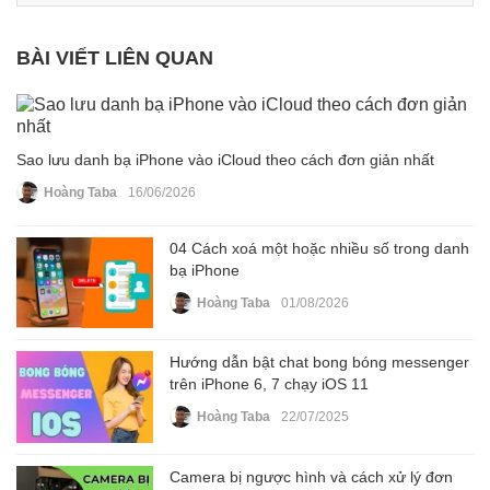
BÀI VIẾT LIÊN QUAN
Sao lưu danh bạ iPhone vào iCloud theo cách đơn giản nhất
Hoàng Taba
16/06/2026
04 Cách xoá một hoặc nhiều số trong danh
bạ iPhone
Hoàng Taba
01/08/2026
Hướng dẫn bật chat bong bóng messenger
trên iPhone 6, 7 chạy iOS 11
Hoàng Taba
22/07/2025
Camera bị ngược hình và cách xử lý đơn