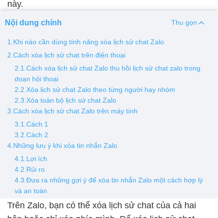
này.
Thay pin
Nội dung chính
Thu gọn
Pin iPhone
Pin Samsumg
Pin Oppo
Pin Xiaomi
1.Khi nào cần dùng tính năng xóa lịch sử chat Zalo
Pin Realme
2.Cách xóa lịch sử chat trên điện thoại
2.1.Cách xóa lịch sử chat Zalo thu hồi lịch sử chat zalo trong
Thay vỏ
doạn hội thoại
Vỏ iPhone
Vỏ Samsung
Vỏ Xiaomi
Vỏ Oppo
2.2.Xóa lịch sử chat Zalo theo từng người hay nhóm
2.3.Xóa toàn bộ lịch sử chat Zalo
Vỏ Huawei
Vỏ Vivo
3.Cách xóa lịch sử chat Zalo trên máy tính
3.1.Cách 1
3.2.Cách 2
4.Những lưu ý khi xóa tin nhắn Zalo
4.1.Lợi ích
4.2.Rủi ro
4.3.Đưa ra những gợi ý để xóa tin nhắn Zalo một cách hợp lý
và an toàn
Trên Zalo, bạn có thể xóa lịch sử chat của cả hai