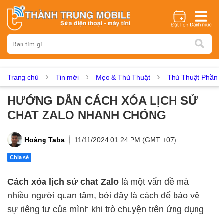
Thương hiệu
iPhone
Samsung
Oppo
Xiaomi
Realme
Vivo
Vsmart
Huawei
Nokia
Google Pixel
OnePlus
Trang chủ
Tin mới
Mẹo & Thủ Thuật
Thủ Thuật Phầ
Asus
Sony
Vertu
LG
Tecno
HƯỚNG DẪN CÁCH XÓA LỊCH SỬ
Dịch vụ sửa chữa
CHAT ZALO NHANH CHÓNG
Thay màn hình
Thay pin
Ép kính
Thay camera
Thay loa
Thay kính lưng
Thay vỏ
Thay chân sạc
Hoàng Taba
11/11/2024 01:24 PM (GMT +07)
Thay mic
Thay rung
Thay main
Unlock - Mở Khoá
Chia sẻ
Thay màn hình
Cách xóa lịch sử chat Zalo
là một vấn đề mà
Màn hình iPhone
Màn hình Samsung
Màn hình Oppo
nhiều người quan tâm, bởi đây là cách để bảo vệ
Màn hình Xiaomi
Màn hình Realme
Màn hình Vivo
sự riêng tư của mình khi trò chuyện trên ứng dụng
Màn hình Vsmart
Màn hình Google Pixel