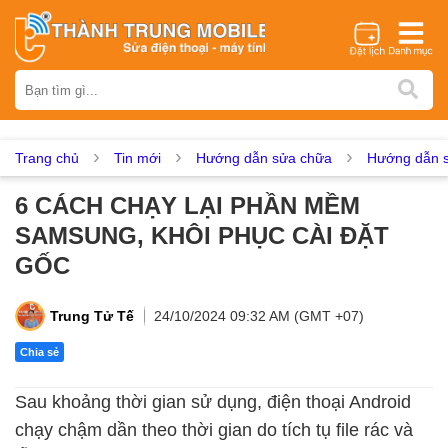
Thương hiệu
iPhone
Samsung
Oppo
Xiaomi
Realme
Vivo
Vsmart
Huawei
Nokia
Google Pixel
OnePlus
Trang chủ
Tin mới
Hướng dẫn sửa chữa
Hướng dẫn s
Asus
Sony
Vertu
LG
Tecno
6 CÁCH CHẠY LẠI PHẦN MỀM
Dịch vụ sửa chữa
SAMSUNG, KHÔI PHỤC CÀI ĐẶT
Thay màn hình
Thay pin
Ép kính
Thay camera
GỐC
Thay loa
Thay kính lưng
Thay vỏ
Thay chân sạc
Thay mic
Thay rung
Thay main
Unlock - Mở Khoá
Trung Tử Tế
24/10/2024 09:32 AM (GMT +07)
Thay màn hình
Chia sẻ
Màn hình iPhone
Màn hình Samsung
Màn hình Oppo
Sau khoảng thời gian sử dụng, điện thoại Android
Màn hình Xiaomi
Màn hình Realme
Màn hình Vivo
chạy chậm dần theo thời gian do tích tụ file rác và
Màn hình Vsmart
Màn hình Google Pixel