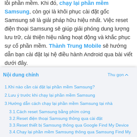
lỗi phần mềm. Khi đó,
chạy lại phần mềm
Samsung
, còn gọi là khôi phục cài đặt gốc
Thay pin
Samsung sẽ là giải pháp hữu hiệu nhất. Việc reset
Pin iPhone
Pin Samsumg
Pin Oppo
Pin Xiaomi
điện thoại Samsung sẽ giúp giải phóng dung lượng
Pin Realme
lưu trữ, cải thiện hiệu năng hoạt động và khắc phục
Thay vỏ
sự cố phần mềm.
Thành Trung Mobile
sẽ hướng
dẫn bạn cài đặt lại hệ điều hành Android qua bài viết
Vỏ iPhone
Vỏ Samsung
Vỏ Xiaomi
Vỏ Oppo
dưới đây.
Vỏ Huawei
Vỏ Vivo
Nội dung chính
Thu gọn
1.Khi nào cần cài đặt lại phần mềm Samsung?
2.Lưu ý trước khi chạy lại phần mềm Samsung
3.Hướng dẫn cách chạy lại phần mềm Samsung tại nhà
3.1.Cách reset Samsung bằng phím cứng
3.2.Reset điện thoại Samsung thông qua cài đặt
3.3.Reset thiết bị Samsung thông qua Google Find My Device
3.4.Chạy lại phần mềm Samsung thông qua Samsung Find My