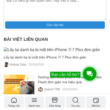
Gửi câu hỏi
BÀI VIẾT LIÊN QUAN
Lấy lại danh bạ bị mất trên iPhone 7/ 7 Plus đơn giản
Hoàng Taba
01/08/2026
Bạn cần hỗ trợ?
Hướng dẫn khắc phục iPhone bị mất đèn
Flash đơn giản mà hiệu quả
Quỳnh TTM
25/10/2023
Khắc phục triệt để lỗi iPhone 6S bị mất
Trang chủ
Danh mục
Cửa hàng
Tra cứu
Đặt lịch
tiếng