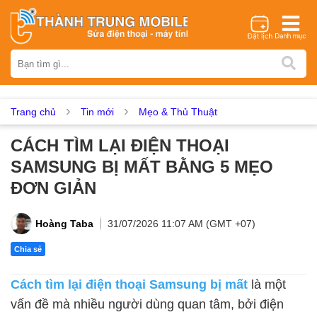
Thương hiệu
iPhone
Samsung
Oppo
Xiaomi
Realme
Vivo
Vsmart
Huawei
Nokia
Google Pixel
OnePlus
Trang chủ
Tin mới
Mẹo & Thủ Thuật
Asus
Sony
Vertu
LG
Tecno
CÁCH TÌM LẠI ĐIỆN THOẠI
Dịch vụ sửa chữa
SAMSUNG BỊ MẤT BẰNG 5 MẸO
Thay màn hình
Thay pin
Ép kính
Thay camera
ĐƠN GIẢN
Thay loa
Thay kính lưng
Thay vỏ
Thay chân sạc
Thay mic
Thay rung
Thay main
Unlock - Mở Khoá
Hoàng Taba
31/07/2026 11:07 AM (GMT +07)
Thay màn hình
Chia sẻ
Màn hình iPhone
Màn hình Samsung
Màn hình Oppo
Cách tìm lại điện thoại Samsung bị mất
là một
Màn hình Xiaomi
Màn hình Realme
Màn hình Vivo
vấn đề mà nhiều người dùng quan tâm, bởi điện
Màn hình Vsmart
Màn hình Google Pixel