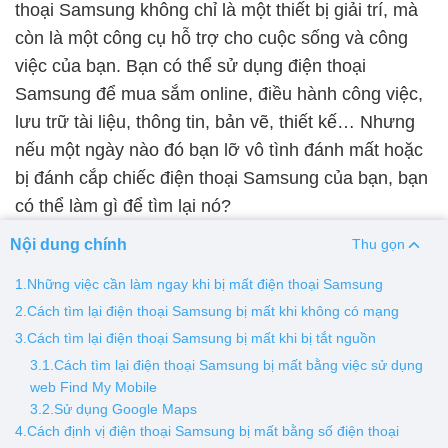
thoại Samsung không chỉ là một thiết bị giải trí, mà
còn là một công cụ hỗ trợ cho cuộc sống và công
Thay pin
việc của bạn. Bạn có thể sử dụng điện thoại
Pin iPhone
Pin Samsumg
Pin Oppo
Pin Xiaomi
Samsung để mua sắm online, điều hành công việc,
Pin Realme
lưu trữ tài liệu, thông tin, bản vẽ, thiết kế… Nhưng
Thay vỏ
nếu một ngày nào đó bạn lỡ vô tình đánh mất hoặc
bị đánh cắp chiếc điện thoại Samsung của bạn, bạn
Vỏ iPhone
Vỏ Samsung
Vỏ Xiaomi
Vỏ Oppo
có thể làm gì để tìm lại nó?
Vỏ Huawei
Vỏ Vivo
Nội dung chính
Thu gọn
1.Những việc cần làm ngay khi bị mất điện thoại Samsung
2.Cách tìm lại điện thoại Samsung bị mất khi không có mạng
3.Cách tìm lại điện thoại Samsung bị mất khi bị tắt nguồn
3.1.Cách tìm lại điện thoại Samsung bị mất bằng việc sử dụng
web Find My Mobile
3.2.Sử dụng Google Maps
4.Cách định vị điện thoại Samsung bị mất bằng số điện thoại