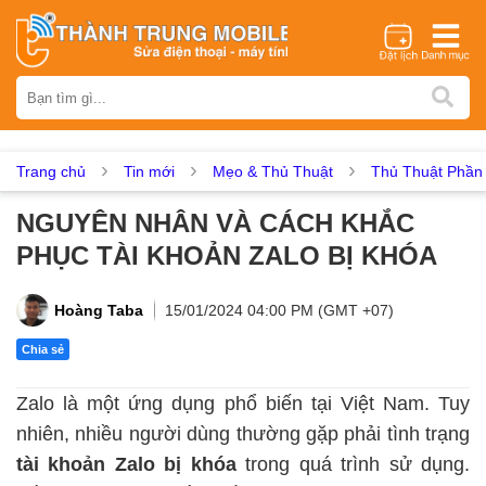
Thương hiệu
iPhone
Samsung
Oppo
Xiaomi
Realme
Vivo
Vsmart
Huawei
Nokia
Google Pixel
OnePlus
Trang chủ
Tin mới
Mẹo & Thủ Thuật
Thủ Thuật Phầ
Asus
Sony
Vertu
LG
Tecno
NGUYÊN NHÂN VÀ CÁCH KHẮC
Dịch vụ sửa chữa
PHỤC TÀI KHOẢN ZALO BỊ KHÓA
Thay màn hình
Thay pin
Ép kính
Thay camera
Thay loa
Thay kính lưng
Thay vỏ
Thay chân sạc
Hoàng Taba
15/01/2024 04:00 PM (GMT +07)
Thay mic
Thay rung
Thay main
Unlock - Mở Khoá
Chia sẻ
Thay màn hình
Zalo là một ứng dụng phổ biến tại Việt Nam. Tuy
Màn hình iPhone
Màn hình Samsung
Màn hình Oppo
nhiên, nhiều người dùng thường gặp phải tình trạng
Màn hình Xiaomi
Màn hình Realme
Màn hình Vivo
tài khoản Zalo bị khóa
trong quá trình sử dụng.
Màn hình Vsmart
Màn hình Google Pixel