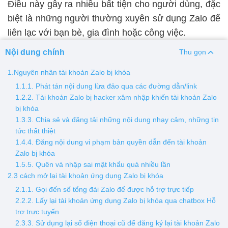
Điều này gây ra nhiều bất tiện cho người dùng, đặc
biệt là những người thường xuyên sử dụng Zalo để
Thay pin
liên lạc với bạn bè, gia đình hoặc công việc.
Pin iPhone
Pin Samsumg
Pin Oppo
Pin Xiaomi
Nội dung chính
Thu gọn
Pin Realme
Thay vỏ
1.Nguyên nhân tài khoản Zalo bị khóa
1.1.1. Phát tán nội dung lừa đảo qua các đường dẫn/link
Vỏ iPhone
Vỏ Samsung
Vỏ Xiaomi
Vỏ Oppo
1.2.2. Tài khoản Zalo bị hacker xâm nhập khiến tài khoản Zalo
Vỏ Huawei
Vỏ Vivo
bị khóa
1.3.3. Chia sẻ và đăng tải những nội dung nhạy cảm, những tin
tức thất thiệt
1.4.4. Đăng nội dung vi phạm bản quyền dẫn đến tài khoản
Zalo bị khóa
1.5.5. Quên và nhập sai mật khẩu quá nhiều lần
2.3 cách mở lại tài khoản ứng dụng Zalo bị khóa
2.1.1. Gọi đến số tổng đài Zalo để được hỗ trợ trực tiếp
2.2.2. Lấy lại tài khoản ứng dụng Zalo bị khóa qua chatbox Hỗ
trợ trực tuyến
2.3.3. Sử dụng lại số điện thoại cũ để đăng ký lại tài khoản Zalo