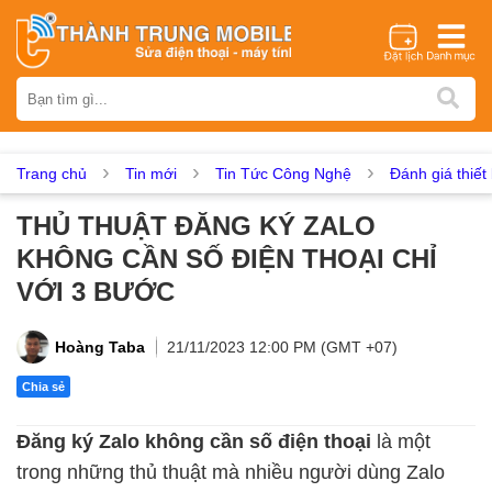
Thương hiệu
iPhone
Samsung
Oppo
Xiaomi
Realme
Vivo
Vsmart
Huawei
Nokia
Google Pixel
OnePlus
Trang chủ
Tin mới
Tin Tức Công Nghệ
Đánh giá thiết 
Asus
Sony
Vertu
LG
Tecno
THỦ THUẬT ĐĂNG KÝ ZALO
Dịch vụ sửa chữa
KHÔNG CẦN SỐ ĐIỆN THOẠI CHỈ
Thay màn hình
Thay pin
Ép kính
Thay camera
VỚI 3 BƯỚC
Thay loa
Thay kính lưng
Thay vỏ
Thay chân sạc
Thay mic
Thay rung
Thay main
Unlock - Mở Khoá
Hoàng Taba
21/11/2023 12:00 PM (GMT +07)
Thay màn hình
Chia sẻ
Màn hình iPhone
Màn hình Samsung
Màn hình Oppo
Đăng ký Zalo không cần số điện thoại
là một
Màn hình Xiaomi
Màn hình Realme
Màn hình Vivo
trong những thủ thuật mà nhiều người dùng Zalo
Màn hình Vsmart
Màn hình Google Pixel