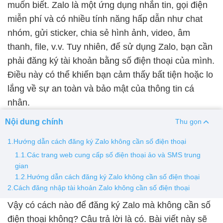
muốn biết. Zalo là một ứng dụng nhắn tin, gọi điện
miễn phí và có nhiều tính năng hấp dẫn như chat
Thay pin
nhóm, gửi sticker, chia sẻ hình ảnh, video, âm
Pin iPhone
Pin Samsumg
Pin Oppo
Pin Xiaomi
thanh, file, v.v. Tuy nhiên, để sử dụng Zalo, bạn cần
Pin Realme
phải đăng ký tài khoản bằng số điện thoại của mình.
Thay vỏ
Điều này có thể khiến bạn cảm thấy bất tiện hoặc lo
lắng về sự an toàn và bảo mật của thông tin cá
Vỏ iPhone
Vỏ Samsung
Vỏ Xiaomi
Vỏ Oppo
nhân.
Vỏ Huawei
Vỏ Vivo
Nội dung chính
Thu gọn
1.Hướng dẫn cách đăng ký Zalo không cần số điện thoại
1.1.Các trang web cung cấp số điện thoại ảo và SMS trung
gian
1.2.Hướng dẫn cách đăng ký Zalo không cần số điện thoại
2.Cách đăng nhập tài khoản Zalo không cần số điện thoại
Vậy có cách nào để đăng ký Zalo mà không cần số
điện thoại không? Câu trả lời là có. Bài viết này sẽ