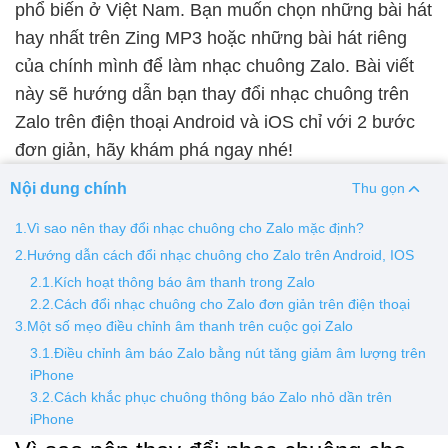
phổ biến ở Việt Nam. Bạn muốn chọn những bài hát
hay nhất trên Zing MP3 hoặc những bài hát riêng
Thay pin
của chính mình để làm nhạc chuông Zalo. Bài viết
Pin iPhone
Pin Samsumg
Pin Oppo
Pin Xiaomi
này sẽ hướng dẫn bạn thay đổi nhạc chuông trên
Pin Realme
Zalo trên điện thoại Android và iOS chỉ với 2 bước
Thay vỏ
đơn giản, hãy khám phá ngay nhé!
Vỏ iPhone
Vỏ Samsung
Vỏ Xiaomi
Vỏ Oppo
Nội dung chính
Thu gọn
Vỏ Huawei
Vỏ Vivo
1.Vì sao nên thay đổi nhạc chuông cho Zalo mặc định?
2.Hướng dẫn cách đổi nhạc chuông cho Zalo trên Android, IOS
2.1.Kích hoạt thông báo âm thanh trong Zalo
2.2.Cách đổi nhạc chuông cho Zalo đơn giản trên điện thoại
3.Một số mẹo điều chỉnh âm thanh trên cuộc gọi Zalo
3.1.Điều chỉnh âm báo Zalo bằng nút tăng giảm âm lượng trên
iPhone
3.2.Cách khắc phục chuông thông báo Zalo nhỏ dần trên
iPhone