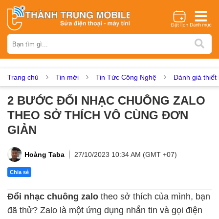
Thương hiệu
iPhone
Samsung
Oppo
Xiaomi
Realme
Vivo
Vsmart
Huawei
Nokia
Google Pixel
OnePlus
Trang chủ
Tin mới
Tin Tức Công Nghệ
Đánh giá thiết 
Asus
Sony
Vertu
LG
Tecno
2 BƯỚC ĐỔI NHẠC CHUÔNG ZALO
Dịch vụ sửa chữa
THEO SỞ THÍCH VÔ CÙNG ĐƠN
Thay màn hình
Thay pin
Ép kính
Thay camera
GIẢN
Thay loa
Thay kính lưng
Thay vỏ
Thay chân sạc
Thay mic
Thay rung
Thay main
Unlock - Mở Khoá
Hoàng Taba
27/10/2023 10:34 AM (GMT +07)
Thay màn hình
Chia sẻ
Màn hình iPhone
Màn hình Samsung
Màn hình Oppo
Đổi nhạc chuông zalo
theo sở thích của mình, bạn
Màn hình Xiaomi
Màn hình Realme
Màn hình Vivo
đã thử? Zalo là một ứng dụng nhắn tin và gọi điện
Màn hình Vsmart
Màn hình Google Pixel