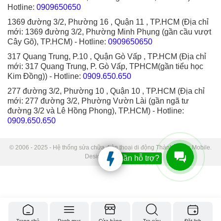
Hotline:
0909650650
1369 đường 3/2, Phường 16 , Quận 11 , TP.HCM (Địa chỉ
mới: 1369 đường 3/2, Phường Minh Phụng (gần cầu vượt
Cây Gõ), TP.HCM)
- Hotline:
0909650650
317 Quang Trung, P.10 , Quận Gò Vấp , TP.HCM (Địa chỉ
mới: 317 Quang Trung, P. Gò Vấp, TPHCM(gần tiểu học
Kim Đồng))
- Hotline:
0909.650.650
277 đường 3/2, Phường 10 , Quận 10 , TP.HCM (Địa chỉ
mới: 277 đường 3/2, Phường Vườn Lài (gần ngã tư
đường 3/2 và Lê Hồng Phong), TP.HCM)
- Hotline:
0909.650.650
© 2006 - 2025 - Hệ thống sửa chữa điện thoại di động Thành Trung Mobile.
Designed by Sudo.
Bạn cần hỗ trợ?
Trang chủ
Danh mục
Cửa hàng
Tra cứu
Đặt lịch