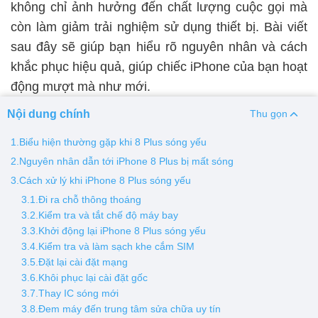
không chỉ ảnh hưởng đến chất lượng cuộc gọi mà
còn làm giảm trải nghiệm sử dụng thiết bị. Bài viết
Thay pin
sau đây sẽ giúp bạn hiểu rõ nguyên nhân và cách
Pin iPhone
Pin Samsumg
Pin Oppo
Pin Xiaomi
khắc phục hiệu quả, giúp chiếc iPhone của bạn hoạt
Pin Realme
động mượt mà như mới.
Thay vỏ
Nội dung chính
Thu gọn
Vỏ iPhone
Vỏ Samsung
Vỏ Xiaomi
Vỏ Oppo
1.Biểu hiện thường gặp khi 8 Plus sóng yếu
Vỏ Huawei
Vỏ Vivo
2.Nguyên nhân dẫn tới iPhone 8 Plus bị mất sóng
3.Cách xử lý khi iPhone 8 Plus sóng yếu
3.1.Đi ra chỗ thông thoáng
3.2.Kiểm tra và tắt chế độ máy bay
3.3.Khởi động lại iPhone 8 Plus sóng yếu
3.4.Kiểm tra và làm sạch khe cắm SIM
3.5.Đặt lại cài đặt mạng
3.6.Khôi phục lại cài đặt gốc
3.7.Thay IC sóng mới
3.8.Đem máy đến trung tâm sửa chữa uy tín