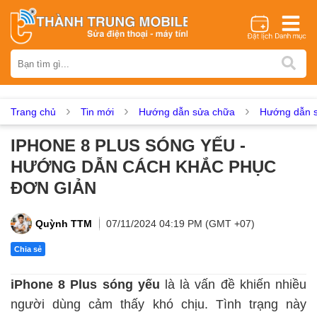
Thương hiệu
iPhone
Samsung
Oppo
Xiaomi
Realme
Vivo
Vsmart
Huawei
Nokia
Google Pixel
OnePlus
Trang chủ
Tin mới
Hướng dẫn sửa chữa
Hướng dẫn s
Asus
Sony
Vertu
LG
Tecno
IPHONE 8 PLUS SÓNG YẾU -
Dịch vụ sửa chữa
HƯỚNG DẪN CÁCH KHẮC PHỤC
Thay màn hình
Thay pin
Ép kính
Thay camera
ĐƠN GIẢN
Thay loa
Thay kính lưng
Thay vỏ
Thay chân sạc
Thay mic
Thay rung
Thay main
Unlock - Mở Khoá
Quỳnh TTM
07/11/2024 04:19 PM (GMT +07)
Thay màn hình
Chia sẻ
Màn hình iPhone
Màn hình Samsung
Màn hình Oppo
iPhone 8 Plus sóng yếu
là là vấn đề khiến nhiều
Màn hình Xiaomi
Màn hình Realme
Màn hình Vivo
người dùng cảm thấy khó chịu. Tình trạng này
Màn hình Vsmart
Màn hình Google Pixel