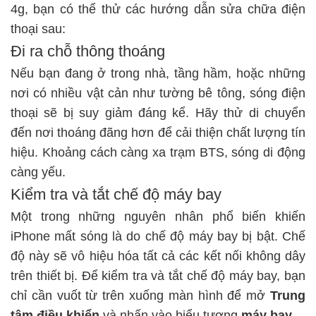
4g, bạn có thể thử các
hướng dẫn sửa chữa điện
thoại
sau:
Đi ra chỗ thông thoáng
Nếu bạn đang ở trong nhà, tầng hầm, hoặc những
nơi có nhiều vật cản như tường bê tông, sóng điện
thoại sẽ bị suy giảm đáng kể. Hãy thử di chuyển
đến nơi thoáng đãng hơn để cải thiện chất lượng tín
hiệu. Khoảng cách càng xa trạm BTS, sóng di động
càng yếu.
Kiểm tra và tắt chế độ máy bay
Một trong những nguyên nhân phổ biến khiến
iPhone mất sóng là do chế độ máy bay bị bật. Chế
độ này sẽ vô hiệu hóa tất cả các kết nối không dây
trên thiết bị. Để kiểm tra và tắt chế độ máy bay, bạn
chỉ cần vuốt từ trên xuống màn hình để mở
Trung
tâm điều khiển
và nhấn vào biểu tượng
máy bay
.